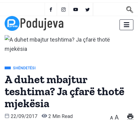
SHËNDETËSI
A duhet mbajtur
teshtima? Ja çfarë thotë
mjekësia
22/09/2017
2 Min Read
A
A