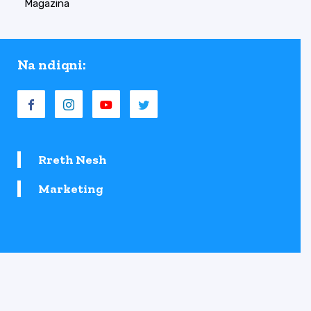
Magazina
Na ndiqni:
Rreth Nesh
Marketing