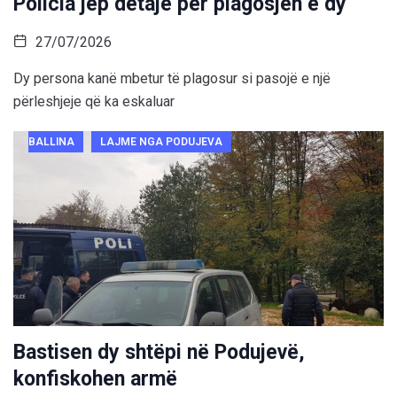
Policia jep detaje për plagosjen e dy
27/07/2026
Dy persona kanë mbetur të plagosur si pasojë e një
përleshjeje që ka eskaluar
BALLINA
LAJME NGA PODUJEVA
Bastisen dy shtëpi në Podujevë,
konfiskohen armë