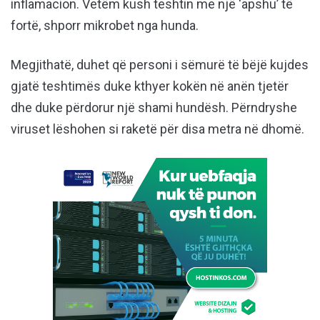
inflamacion. Vetëm kush teshtin me një ‘apshu’ të
fortë, shporr mikrobet nga hunda.
Megjithatë, duhet që personi i sëmurë të bëjë kujdes
gjatë teshtimës duke kthyer kokën në anën tjetër
dhe duke përdorur një shami hundësh. Përndryshe
viruset lëshohen si raketë për disa metra në dhomë.