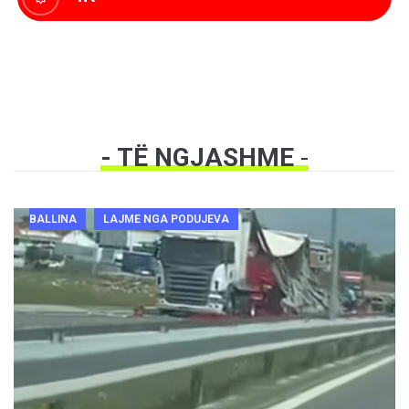
- TË NGJASHME
-
BALLINA
LAJME NGA PODUJEVA