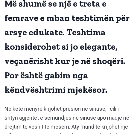
Më shumë se një e treta e
femrave e mban teshtimën për
arsye edukate. Teshtima
konsiderohet si jo elegante,
veçanërisht kur je në shoqëri.
Por është gabim nga
këndvështrimi mjekësor.
Në këtë mënyrë krijohet presion në sinuse, i cili i
shtyn agjentët e sëmundjes në sinuse apo madje në
drejtim të veshit të mesëm. Aty mund të krijohet një