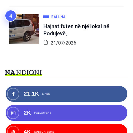
BALLINA
Hajnat futen në një lokal në
Podujevë,
21/07/2026
NA
NDIQNI
21.1K
LIKES
2K
FOLLOWERS
4K
SUBSCRIBERS