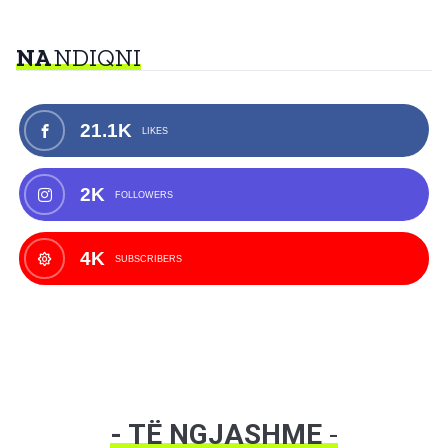
NA
NDIQNI
21.1K
LIKES
2K
FOLLOWERS
4K
SUBSCRIBERS
- TË NGJASHME
-