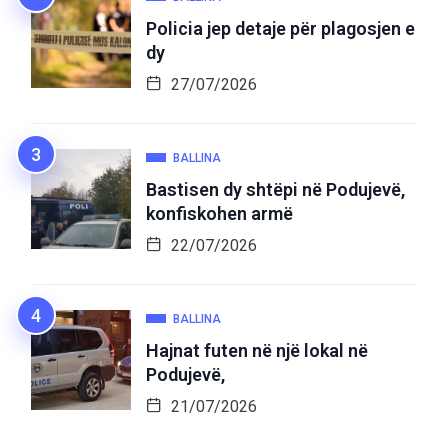
Policia jep detaje për plagosjen e
dy
27/07/2026
BALLINA
Bastisen dy shtëpi në Podujevë,
konfiskohen armë
22/07/2026
BALLINA
Hajnat futen në një lokal në
Podujevë,
21/07/2026