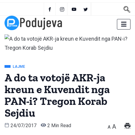
LAJME
A do ta votojë AKR-ja
kreun e Kuvendit nga
PAN-i? Tregon Korab
Sejdiu
24/07/2017
2 Min Read
A
A