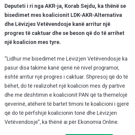
Deputeti i ri nga AKR-ja, Korab Sejdu, ka thënë se
bisedimet mes koalicionit LDK-AKR-Alternativa
dhe Lëvizjes Vetëvendosje kanë arritur një
progres të caktuar dhe se beson që do të arrihet
një koalicion mes tyre.
“Lidhur me bisedimet me Lëvizjen Vetëvendosje ka
pasur disa takime kanë qenë në nivel programor,
është arritur një progres i caktuar. Shpresoj që do të
bëhet, do të realizohet një koalicion mes dy partive
dhe me dështimin e koalicionit PAN që ta themelojë
qeverinë, atëherë të bartet timoni te koalicioni i gjerë
që do të përfshijë koalicionin tonë dhe Lëvizjen
Vetëvendosje”, ka thënë ai për Ekonomia Online.