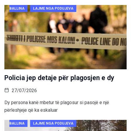
BALLINA
LAJME NGA PODUJEVA
Policia jep detaje për plagosjen e dy
27/07/2026
Dy persona kanë mbetur të plagosur si pasojë e një
përleshjeje që ka eskaluar
BALLINA
LAJME NGA PODUJEVA