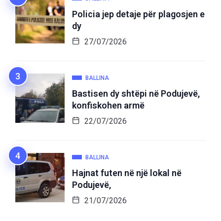
Policia jep detaje për plagosjen e
dy
27/07/2026
BALLINA
Bastisen dy shtëpi në Podujevë,
konfiskohen armë
22/07/2026
BALLINA
Hajnat futen në një lokal në
Podujevë,
21/07/2026