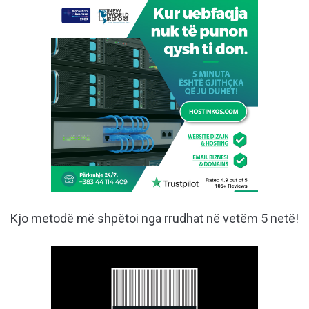
Kjo metodë më shpëtoi nga rrudhat në vetëm 5 netë!