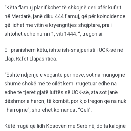
“Këta flamuj planifikohet të shkojnë deri afër kufirit
në Merdarë, janë diku 444 flamuj, që për koincidence
që lidhet me vitin e kryengritjes shqiptare, pra i
shtohet edhe numri 1, viti 1444. “, tregon ai.
E i pranishëm këtu, ishte ish-snajperisti i UCK-së në
Llap, Rafet Llapashtica.
“Është ndjenjë e veçantë për neve, sot na mungojnë
shumë shokë më të cilët kemi rrugëtuar edhe na
edhe të tjerët gjatë luftës së UCK-së, ata sot janë
dëshmor e heronj të kombit, por kjo tregon që na nuk
i harrojmë”, shprehet komandat “Qeli”.
Këtë rrugë që lidh Kosovën me Serbinë, do ta kalojnë