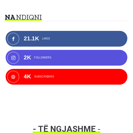
NA
NDIQNI
21.1K
LIKES
2K
FOLLOWERS
4K
SUBSCRIBERS
- TË NGJASHME
-