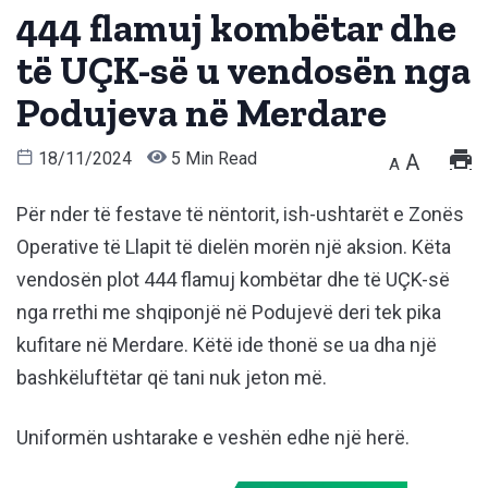
444 flamuj kombëtar dhe
të UÇK-së u vendosën nga
Podujeva në Merdare
18/11/2024
5 Min Read
A
A
Për nder të festave të nëntorit, ish-ushtarët e Zonës
Operative të Llapit të dielën morën një aksion. Këta
vendosën plot 444 flamuj kombëtar dhe të UÇK-së
nga rrethi me shqiponjë në Podujevë deri tek pika
kufitare në Merdare. Këtë ide thonë se ua dha një
bashkëluftëtar që tani nuk jeton më.
Uniformën ushtarake e veshën edhe një herë.