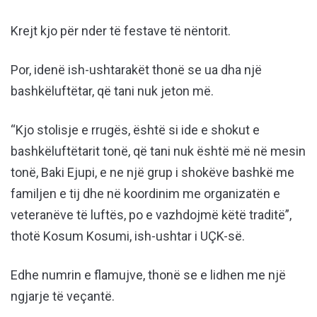
Krejt kjo për nder të festave të nëntorit.
Por, idenë ish-ushtarakët thonë se ua dha një
bashkëluftëtar, që tani nuk jeton më.
“Kjo stolisje e rrugës, është si ide e shokut e
bashkëluftëtarit tonë, që tani nuk është më në mesin
tonë, Baki Ejupi, e ne një grup i shokëve bashkë me
familjen e tij dhe në koordinim me organizatën e
veteranëve të luftës, po e vazhdojmë këtë traditë”,
thotë Kosum Kosumi, ish-ushtar i UÇK-së.
Edhe numrin e flamujve, thonë se e lidhen me një
ngjarje të veçantë.