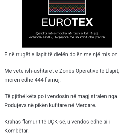
E në rrugët e llapit të dielën dolën me një mision.
Me vete ish-ushtarët e Zonës Operative të Llapit,
morën edhe 444 flamuj.
Të gjithë këta po i vendosin në magjistralen nga
Podujeva në pikën kufitare në Merdare.
Krahas flamurit të UÇK-së, u vendos edhe ai i
Kombëtar.