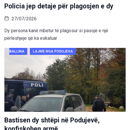
Policia jep detaje për plagosjen e dy
27/07/2026
Dy persona kanë mbetur të plagosur si pasojë e një
përleshjeje që ka eskaluar
BALLINA
LAJME NGA PODUJEVA
Bastisen dy shtëpi në Podujevë,
konfiskohen armë