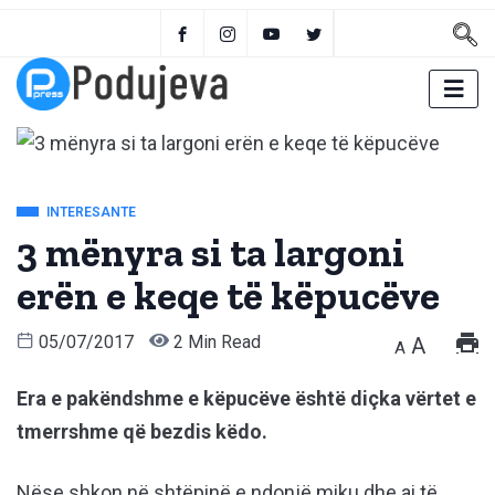
INTERESANTE
3 mënyra si ta largoni
erën e keqe të këpucëve
05/07/2017
2 Min Read
A
A
Era e pakëndshme e këpucëve është diçka vërtet e
tmerrshme që bezdis këdo.
Nëse shkon në shtëpinë e ndonjë miku dhe ai të