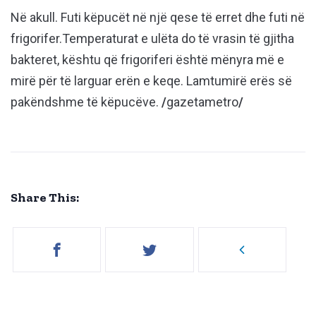
Në akull. Futi këpucët në një qese të erret dhe futi në
frigorifer.Temperaturat e ulëta do të vrasin të gjitha
bakteret, kështu që frigoriferi është mënyra më e
mirë për të larguar erën e keqe. Lamtumirë erës së
pakëndshme të këpucëve.
/
gazetametro
/
Share This: