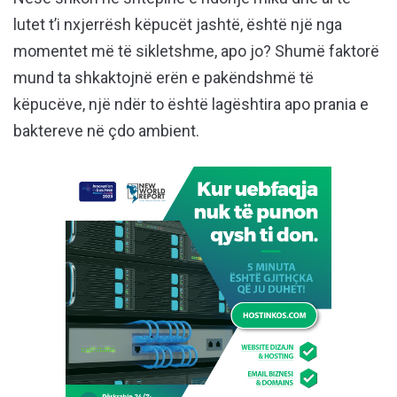
lutet t’i nxjerrësh këpucët jashtë, është një nga
momentet më të sikletshme, apo jo? Shumë faktorë
mund ta shkaktojnë erën e pakëndshmë të
këpucëve, një ndër to është lagështira apo prania e
baktereve në çdo ambient.