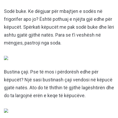
Sodë buke. Ke dëgjuar për mbajtjen e sodës në
frigorifer apo jo? Është pothuaj e njëjta gjë edhe për
këpucët. Spërkati këpucët me pak sodë buke dhe lëri
ashtu gjatë gjithë natës. Para se t’i veshësh në
mëngjes, pastroji nga soda.
Bustina çaji. Pse të mos i përdorësh edhe për
këpucët? Një sasi bustinash çaji vendosi në këpucë
gjatë natës. Ato do të thithin të gjithë lagështirën dhe
do ta largojnë erën e keqe të këpucëve.