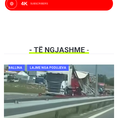
4K
SUBSCRIBERS
- TË NGJASHME
-
BALLINA
LAJME NGA PODUJEVA