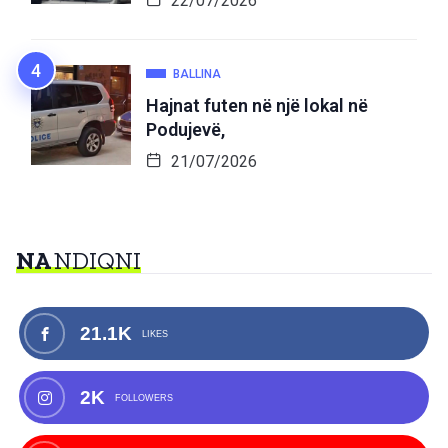
22/07/2026
BALLINA
Hajnat futen në një lokal në
Podujevë,
21/07/2026
NA
NDIQNI
21.1K
LIKES
2K
FOLLOWERS