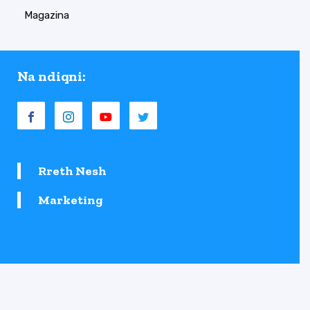
Magazina
Na ndiqni:
Rreth Nesh
Marketing