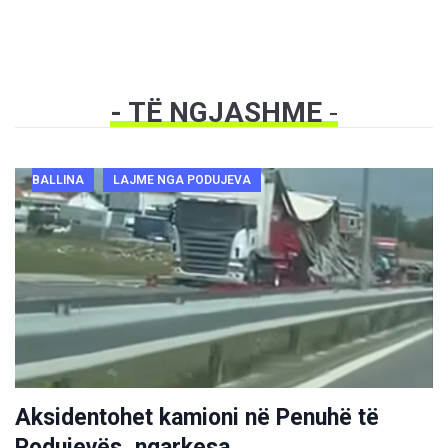
- TË NGJASHME
-
BALLINA
LAJME NGA PODUJEVA
Aksidentohet kamioni në Penuhë të
Podujevës, ngarkesa