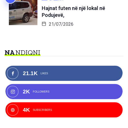
Hajnat futen në një lokal në
Podujevë,
21/07/2026
NA
NDIQNI
21.1K
LIKES
2K
FOLLOWERS
4K
SUBSCRIBERS