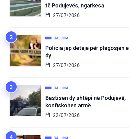
të Podujevës, ngarkesa
27/07/2026
BALLINA
Policia jep detaje për plagosjen e
dy
27/07/2026
BALLINA
Bastisen dy shtëpi në Podujevë,
konfiskohen armë
22/07/2026
BALLINA