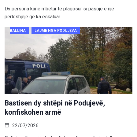
Dy persona kanë mbetur të plagosur si pasojë e një
përleshjeje që ka eskaluar
BALLINA
LAJME NGA PODUJEVA
Bastisen dy shtëpi në Podujevë,
konfiskohen armë
22/07/2026