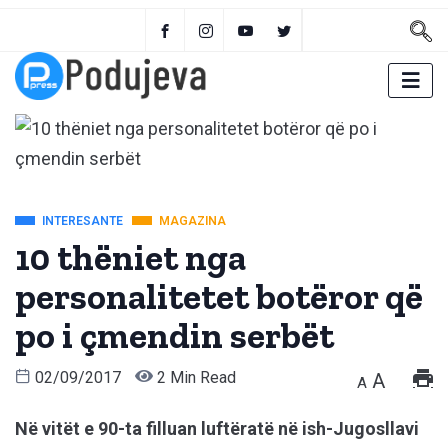
INTERESANTE
MAGAZINA
10 thëniet nga
personalitetet botëror që
po i çmendin serbët
02/09/2017
2 Min Read
A
A
Në vitët e 90-ta filluan luftëratë në ish-Jugosllavi