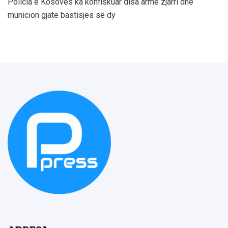
Policia e Kosovës ka konfiskuar disa armë zjarri dhe
municion gjatë bastisjes së dy