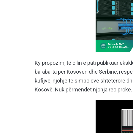
Ky propozim, të cilin e pati publikuar eksk
barabarta për Kosovën dhe Serbinë, respekti
kufijve, njohje të simboleve shtetërore d
Kosovë. Nuk përmendet njohja reciproke.