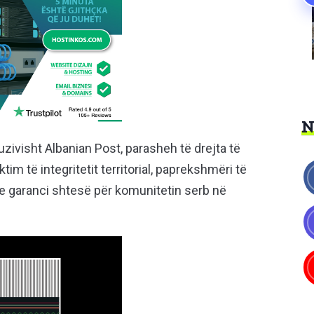
luzivisht Albanian Post, parasheh të drejta të
m të integritetit territorial, paprekshmëri të
he garanci shtesë për komunitetin serb në