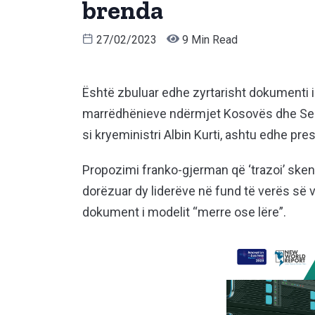
brenda
27/02/2023
9 Min Read
Është zbuluar edhe zyrtarisht dokumenti i
marrëdhënieve ndërmjet Kosovës dhe Serbi
si kryeministri Albin Kurti, ashtu edhe pre
Propozimi franko-gjerman që ‘trazoi’ sken
dorëzuar dy liderëve në fund të verës së vitit
dokument i modelit “merre ose lëre”.