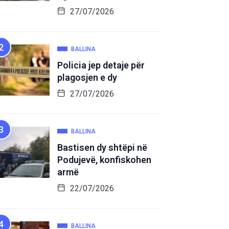
27/07/2026
BALLINA
Policia jep detaje për
plagosjen e dy
27/07/2026
BALLINA
Bastisen dy shtëpi në
Podujevë, konfiskohen
armë
22/07/2026
BALLINA