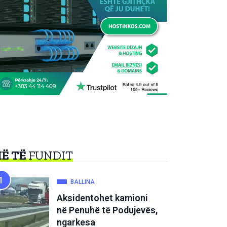
Ë TË
FUNDIT
BALLINA
Aksidentohet kamioni
në Penuhë të Podujevës,
ngarkesa