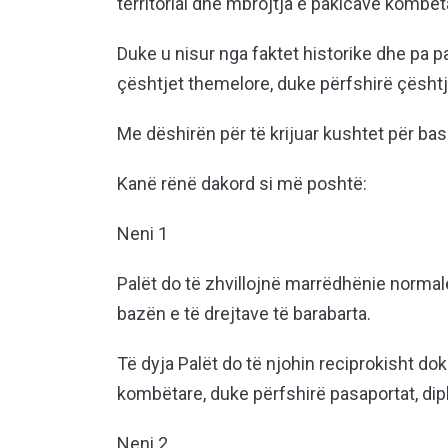
territorial dhe mbrojtja e pakicave kombë
Duke u nisur nga faktet historike dhe pa 
çështjet themelore, duke përfshirë çështje
Me dëshirën për të krijuar kushtet për ba
Kanë rënë dakord si më poshtë:
Neni 1
Palët do të zhvillojnë marrëdhënie normale
bazën e të drejtave të barabarta.
Të dyja Palët do të njohin reciprokisht d
kombëtare, duke përfshirë pasaportat, dip
Neni 2