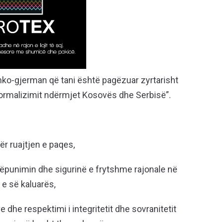
anko-gjerman që tani është pagëzuar zyrtarisht
ormalizimit ndërmjet Kosovës dhe Serbisë”.
ër ruajtjen e paqes,
këpunimin dhe sigurinë e frytshme rajonale në
e së kaluarës,
dhe respektimi i integritetit dhe sovranitetit