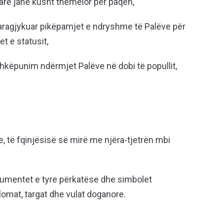
tare janë kusht themelor për paqen,
paragjykuar pikëpamjet e ndryshme të Palëve për
t e statusit,
shkëpunim ndërmjet Palëve në dobi të popullit,
, të fqinjësisë së mirë me njëra-tjetrën mbi
okumentet e tyre përkatëse dhe simbolet
lomat, targat dhe vulat doganore.