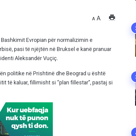
A
A
 Bashkimit Evropian për normalizimin e
së, pasi të njëjtën në Bruksel e kanë pranuar
sidenti Aleksandër Vuçiç.
ën politike në Prishtinë dhe Beograd u është
 të kaluar, fillimisht si “plan fillestar”, pastaj si