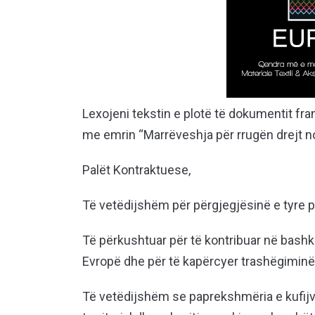
Lexojeni tekstin e plotë të dokumentit fr
me emrin “Marrëveshja për rrugën drejt n
Palët Kontraktuese,
Të vetëdijshëm për përgjegjësinë e tyre p
Të përkushtuar për të kontribuar në bash
Evropë dhe për të kapërcyer trashëgiminë 
Të vetëdijshëm se paprekshmëria e kufijve 