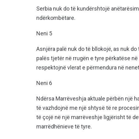
Serbia nuk do të kundërshtojë anëtarësim
ndërkombëtare.
Neni 5
Asnjëra palë nuk do të bllokojë, as nuk do t
palës tjetër në rrugën e tyre përkatëse në 
respektojnë vlerat e përmendura në nenet 
Neni 6
Ndërsa Marrëveshja aktuale përbën një ha
të vazhdojnë me një shtysë të re procesin 
të çojë në një marrëveshje ligjërisht të 
marrëdhënieve të tyre.