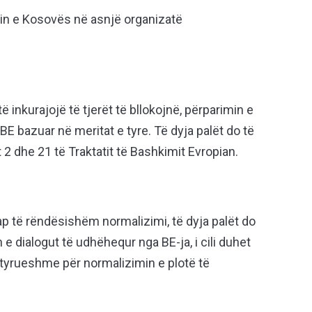
in e Kosovës në asnjë organizatë
ë inkurajojë të tjerët të bllokojnë, përparimin e
BE bazuar në meritat e tyre. Të dyja palët do të
2 dhe 21 të Traktatit të Bashkimit Evropian.
p të rëndësishëm normalizimi, të dyja palët do
e dialogut të udhëhequr nga BE-ja, i cili duhet
detyrueshme për normalizimin e plotë të