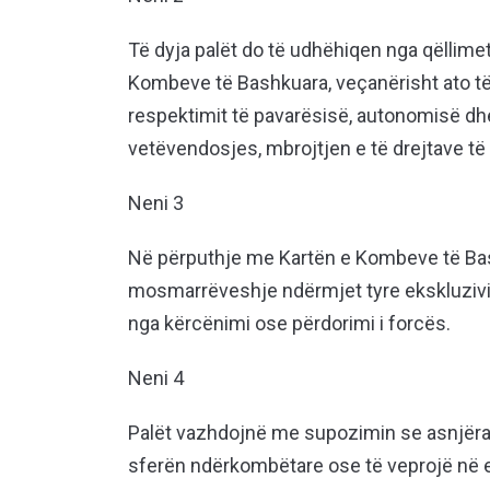
Të dyja palët do të udhëhiqen nga qëllime
Kombeve të Bashkuara, veçanërisht ato të 
respektimit të pavarësisë, autonomisë dhe in
vetëvendosjes, mbrojtjen e të drejtave të
Neni 3
Në përputhje me Kartën e Kombeve të Bash
mosmarrëveshje ndërmjet tyre ekskluziv
nga kërcënimi ose përdorimi i forcës.
Neni 4
Palët vazhdojnë me supozimin se asnjëra 
sferën ndërkombëtare ose të veprojë në e