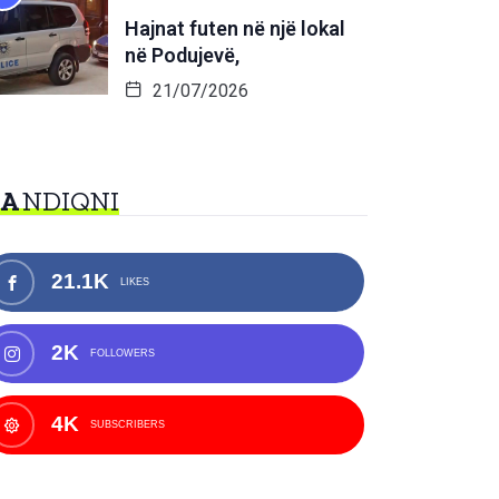
Hajnat futen në një lokal
në Podujevë,
21/07/2026
NA
NDIQNI
21.1K
LIKES
2K
FOLLOWERS
4K
SUBSCRIBERS