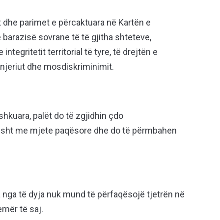
t dhe parimet e përcaktuara në Kartën e
barazisë sovrane të të gjitha shteteve,
tegritetit territorial të tyre, të drejtën e
 njeriut dhe mosdiskriminimit.
kuara, palët do të zgjidhin çdo
isht me mjete paqësore dhe do të përmbahen
nga të dyja nuk mund të përfaqësojë tjetrën në
mër të saj.