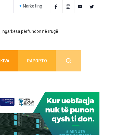
Marketing
, ngarkesa përfundon në rrugë
Policia jep detaj
KIVA
RAPORTO