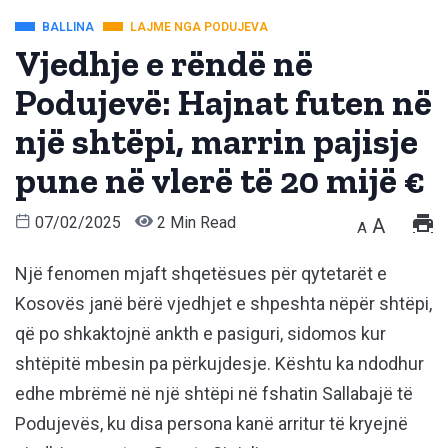
BALLINA
LAJME NGA PODUJEVA
Vjedhje e rëndë në
Podujevë: Hajnat futen në
një shtëpi, marrin pajisje
pune në vlerë të 20 mijë €
07/02/2025
2 Min Read
A
A
Një fenomen mjaft shqetësues për qytetarët e
Kosovës janë bërë vjedhjet e shpeshta nëpër shtëpi,
që po shkaktojnë ankth e pasiguri, sidomos kur
shtëpitë mbesin pa përkujdesje. Kështu ka ndodhur
edhe mbrëmë në një shtëpi në fshatin Sallabajë të
Podujevës, ku disa persona kanë arritur të kryejnë