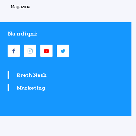
Magazina
Na ndiqni:
Rreth Nesh
Marketing