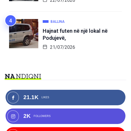
22/07/2026
BALLINA
Hajnat futen në një lokal në
Podujevë,
21/07/2026
NA
NDIQNI
21.1K
LIKES
2K
FOLLOWERS