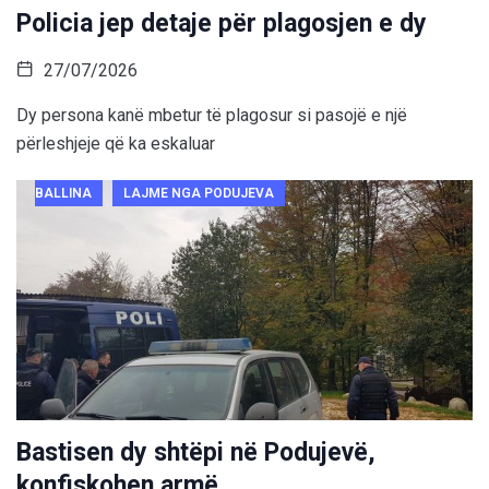
Policia jep detaje për plagosjen e dy
27/07/2026
Dy persona kanë mbetur të plagosur si pasojë e një
përleshjeje që ka eskaluar
BALLINA
LAJME NGA PODUJEVA
Bastisen dy shtëpi në Podujevë,
konfiskohen armë