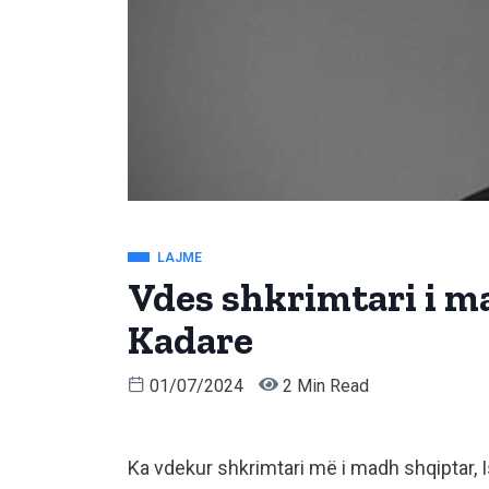
LAJME
Vdes shkrimtari i ma
Kadare
01/07/2024
2 Min Read
Ka vdekur shkrimtari më i madh shqiptar, 