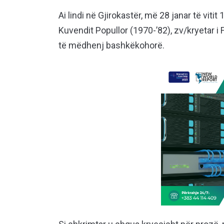
Ai lindi në Gjirokastër, më 28 janar të vitit
Kuvendit Popullor (1970-’82), zv/kryetar i
të mëdhenj bashkëkohorë.