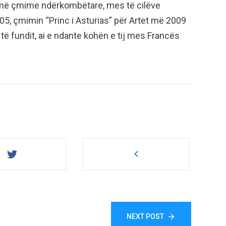
umë çmime ndërkombëtare, mes të cilëve
5, çmimin “Princ i Asturias” për Artet më 2009
ë fundit, ai e ndante kohën e tij mes Francës
NEXT POST