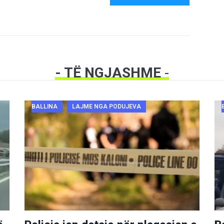
- TË NGJASHME
-
BALLINA
LAJME NGA PODUJEVA