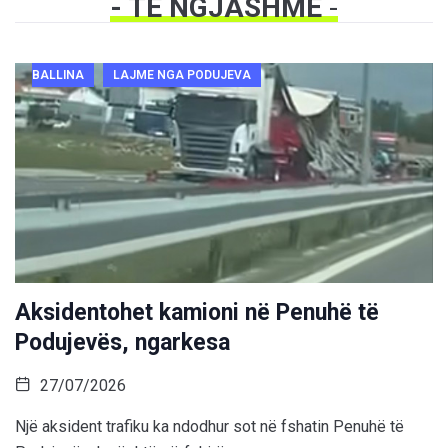
- TË NGJASHME
-
BALLINA
LAJME NGA PODUJEVA
Aksidentohet kamioni në Penuhë të
Podujevës, ngarkesa
27/07/2026
Një aksident trafiku ka ndodhur sot në fshatin Penuhë të