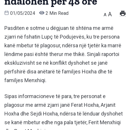
ndalohen për 48 orë
01/05/2024
2 Min Read
A
A
Pasditen e sotme u dëgjuan të shtëna me armë
zjarri në fshatin Lupç të Podujevës, ku tre persona
kanë mbetur të plagosur, ndërsa një tjetër ka marrë
lëndime pasi është therur me thikë. Sinjali raportoi
ekskluzivisht se në konflikt dyshohet se janë
përfshirë disa anëtarë të familjes Hoxha dhe të
familjes Menxhiqi.
Sipas informacioneve të para, tre personat e
plagosur me armë zjarri janë Ferat Hoxha, Arjanit
Hoxha dhe Sejdi Hoxha, ndërsa të lënduar dyshohet
se kanë mbetur edhe nga pala tjetër, Ferit Menxhiqi