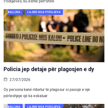
Podujevës, ku është përfshirë
BALLINA
LAJME NGA PODUJEVA
Policia jep detaje për plagosjen e dy
27/07/2026
Dy persona kanë mbetur të plagosur si pasojë e një
përleshjeje që ka eskaluar
BALLINA
LAJME NGA PODUJEVA