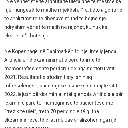
“Në vendet me të ardhura të ulëta dhe të mesme ka
një mungesë të madhe mjekësh. Pra, këto algoritme
të analizimit të të dhënave mund të bëjnë një
ndryshim vërtet të madh në rajonet, ku nuk ka
ekspertë”, thotë ajo.
Në Kopenhagë, në Danimarkën fqinje, Inteligjenca
Artificiale në ekzaminimet e përditshme të
mamografisë është përdorur që nga nëntori i vitit
2021. Rezultatet e studimit aty ishin aq
mbresëlënëse, saqë mjekët danezë në maj të vitit
2022, lejuan përdorimin e Inteligjencës Artificiale për
leximin e parë të mamografive të pacientëve me
“rrezik të ulët”, rreth 70 për qind e të gjitha
ekzaminimeve, të cilat më pas analizohen nga një