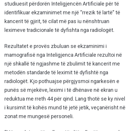
studiuesit përdorën Inteligjencën Artificiale për të
identifikuar ekzaminimet me një “rrezik të lartë” të
kancerit të gjirit, të cilat më pas iu nënshtruan
leximeve tradicionale të dyfishta nga radiologët.
Rezultatet e provës zbuluan se ekzaminimi i
mamografisë nga Inteligjenca Artificiale rezultoi në
një shkallë të ngjashme të zbulimit të kancerit me
metodën standarde të leximit të dyfishtë nga
radiologët. Kjo pothuajse përgjysmoi ngarkesën e
punës së mjekëve, leximi i të dhënave në ekran u
reduktua me rreth 44 për qind. Lang thotë se ky nivel
i kursimit të kohës mund të jetë jetik, veçanërisht në
zonat me mungesë personeli.