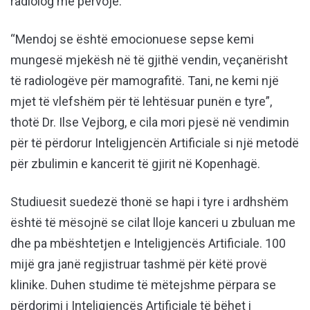
radiolog me përvojë.
“Mendoj se është emocionuese sepse kemi
mungesë mjekësh në të gjithë vendin, veçanërisht
të radiologëve për mamografitë. Tani, ne kemi një
mjet të vlefshëm për të lehtësuar punën e tyre”,
thotë Dr. Ilse Vejborg, e cila mori pjesë në vendimin
për të përdorur Inteligjencën Artificiale si një metodë
për zbulimin e kancerit të gjirit në Kopenhagë.
Studiuesit suedezë thonë se hapi i tyre i ardhshëm
është të mësojnë se cilat lloje kanceri u zbuluan me
dhe pa mbështetjen e Inteligjencës Artificiale. 100
mijë gra janë regjistruar tashmë për këtë provë
klinike. Duhen studime të mëtejshme përpara se
përdorimi i Inteligjencës Artificiale të bëhet i