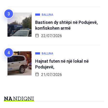
BALLINA
Bastisen dy shtëpi në Podujevë,
konfiskohen armë
22/07/2026
BALLINA
Hajnat futen në një lokal në
Podujevë,
21/07/2026
NA
NDIQNI