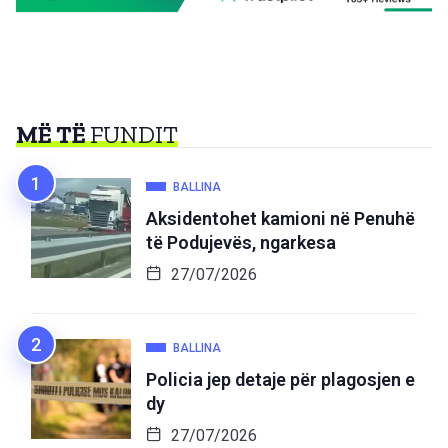
MË TË
FUNDIT
BALLINA
Aksidentohet kamioni në Penuhë
të Podujevës, ngarkesa
27/07/2026
BALLINA
Policia jep detaje për plagosjen e
dy
27/07/2026