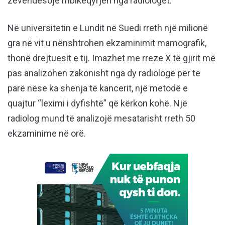
zëvendësojë mbikëqyrjen nga radiologët.
Në universitetin e Lundit në Suedi rreth një milionë
gra në vit u nënshtrohen ekzaminimit mamografik,
thonë drejtuesit e tij. Imazhet me rreze X të gjirit më
pas analizohen zakonisht nga dy radiologë për të
parë nëse ka shenja të kancerit, një metodë e
quajtur “leximi i dyfishtë” që kërkon kohë. Një
radiolog mund të analizojë mesatarisht rreth 50
ekzaminime në orë.