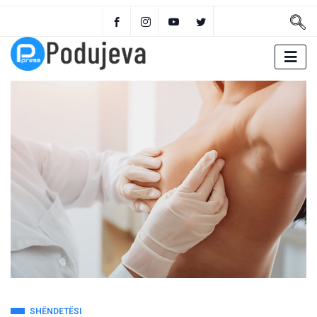
SHËNDETËSI