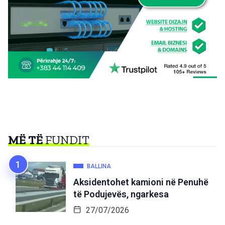
MË TË
FUNDIT
BALLINA
Aksidentohet kamioni në Penuhë
të Podujevës, ngarkesa
27/07/2026