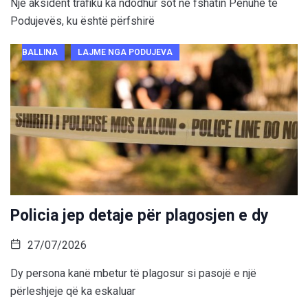
Një aksident trafiku ka ndodhur sot në fshatin Penuhë të
Podujevës, ku është përfshirë
BALLINA
LAJME NGA PODUJEVA
Policia jep detaje për plagosjen e dy
27/07/2026
Dy persona kanë mbetur të plagosur si pasojë e një
përleshjeje që ka eskaluar