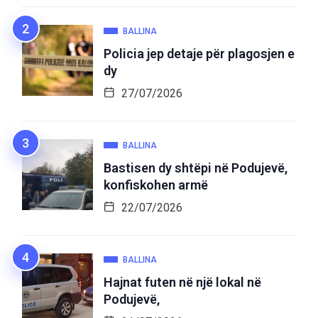
BALLINA
Policia jep detaje për plagosjen e
dy
27/07/2026
BALLINA
Bastisen dy shtëpi në Podujevë,
konfiskohen armë
22/07/2026
BALLINA
Hajnat futen në një lokal në
Podujevë,