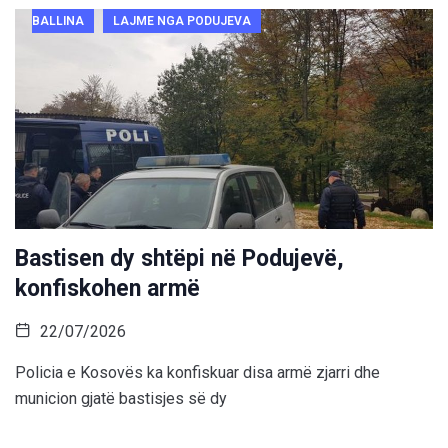
BALLINA
LAJME NGA PODUJEVA
Bastisen dy shtëpi në Podujevë,
konfiskohen armë
22/07/2026
Policia e Kosovës ka konfiskuar disa armë zjarri dhe
municion gjatë bastisjes së dy