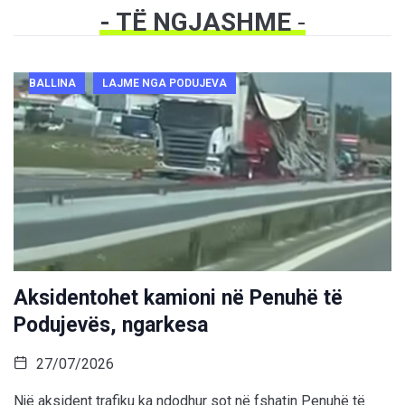
- TË NGJASHME
-
BALLINA
LAJME NGA PODUJEVA
Aksidentohet kamioni në Penuhë të
Podujevës, ngarkesa
27/07/2026
Një aksident trafiku ka ndodhur sot në fshatin Penuhë të