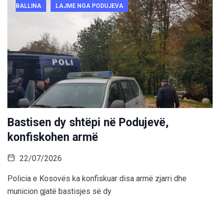
BALLINA
LAJME NGA PODUJEVA
Bastisen dy shtëpi në Podujevë,
konfiskohen armë
22/07/2026
Policia e Kosovës ka konfiskuar disa armë zjarri dhe
municion gjatë bastisjes së dy