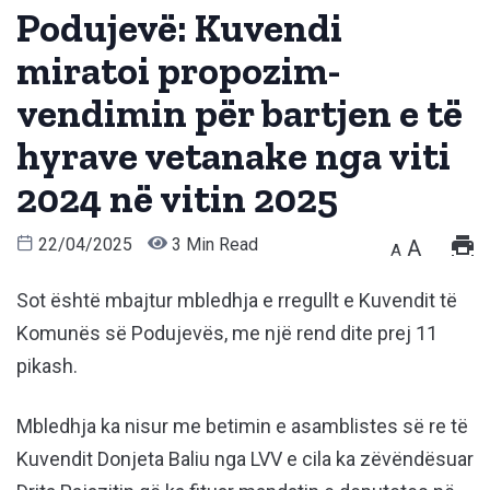
Podujevë: Kuvendi
miratoi propozim-
vendimin për bartjen e të
hyrave vetanake nga viti
2024 në vitin 2025
22/04/2025
3 Min Read
A
A
Sot është mbajtur mbledhja e rregullt e Kuvendit të
Komunës së Podujevës, me një rend dite prej 11
pikash.
Mbledhja ka nisur me betimin e asamblistes së re të
Kuvendit Donjeta Baliu nga LVV e cila ka zëvëndësuar