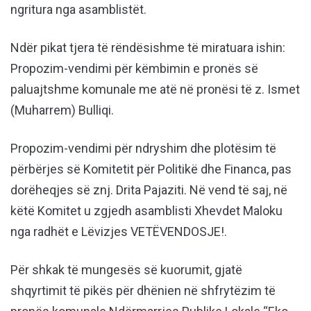
ngritura nga asamblistët.
Ndër pikat tjera të rëndësishme të miratuara ishin:
Propozim-vendimi për këmbimin e pronës së
paluajtshme komunale me atë në pronësi të z. Ismet
(Muharrem) Bulliqi.
Propozim-vendimi për ndryshim dhe plotësim të
përbërjes së Komitetit për Politikë dhe Financa, pas
dorëheqjes së znj. Drita Pajaziti. Në vend të saj, në
këtë Komitet u zgjedh asamblisti Xhevdet Maloku
nga radhët e Lëvizjes VETËVENDOSJE!.
Për shkak të mungesës së kuorumit, gjatë
shqyrtimit të pikës për dhënien në shfrytëzim të