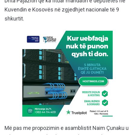
Drita Pajazitin që ka fituar mandatin e deputetes në
Kuvendin e Kosovës në zgjedhjet nacionale të 9
shkurtit.
Më pas me propozimin e asamblistit Naim Çunaku u