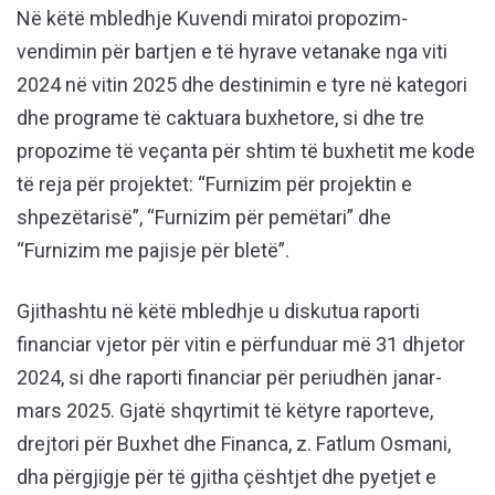
Në këtë mbledhje Kuvendi miratoi propozim-
vendimin për bartjen e të hyrave vetanake nga viti
2024 në vitin 2025 dhe destinimin e tyre në kategori
dhe programe të caktuara buxhetore, si dhe tre
propozime të veçanta për shtim të buxhetit me kode
të reja për projektet: “Furnizim për projektin e
shpezëtarisë”, “Furnizim për pemëtari” dhe
“Furnizim me pajisje për bletë”.
Gjithashtu në këtë mbledhje u diskutua raporti
financiar vjetor për vitin e përfunduar më 31 dhjetor
2024, si dhe raporti financiar për periudhën janar-
mars 2025. Gjatë shqyrtimit të këtyre raporteve,
drejtori për Buxhet dhe Financa, z. Fatlum Osmani,
dha përgjigje për të gjitha çështjet dhe pyetjet e