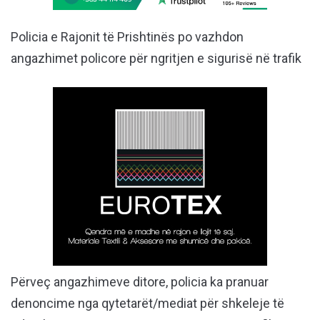
Policia e Rajonit të Prishtinës po vazhdon
angazhimet policore për ngritjen e sigurisë në trafik
Përveç angazhimeve ditore, policia ka pranuar
denoncime nga qytetarët/mediat për shkeleje të