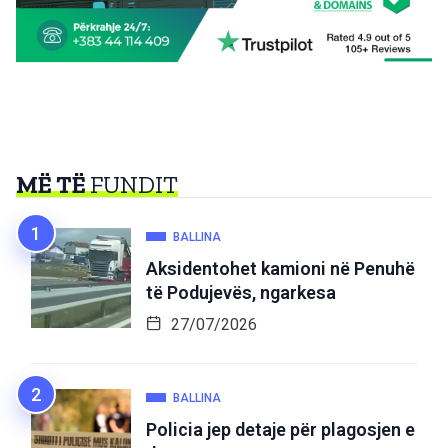
MË TË
FUNDIT
BALLINA
Aksidentohet kamioni në Penuhë
të Podujevës, ngarkesa
27/07/2026
BALLINA
Policia jep detaje për plagosjen e