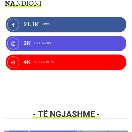
NA
NDIQNI
21.1K
LIKES
2K
FOLLOWERS
4K
SUBSCRIBERS
- TË NGJASHME
-