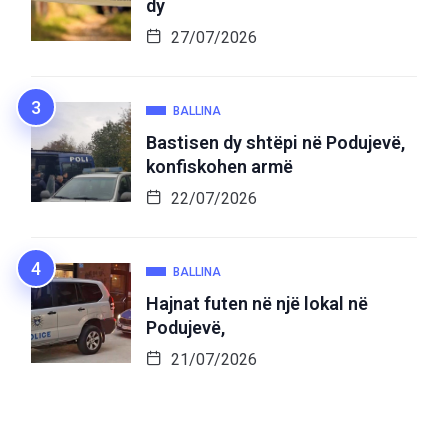
dy
27/07/2026
BALLINA
Bastisen dy shtëpi në Podujevë,
konfiskohen armë
22/07/2026
BALLINA
Hajnat futen në një lokal në
Podujevë,
21/07/2026