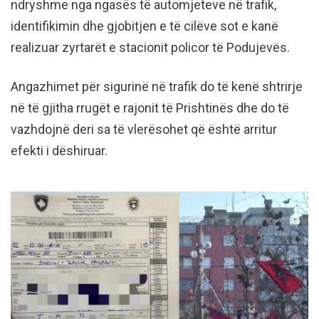
ndryshme nga ngasës të automjeteve në trafik,
identifikimin dhe gjobitjen e të cilëve sot e kanë
realizuar zyrtarët e stacionit policor të Podujevës.
Angazhimet për sigurinë në trafik do të kenë shtrirje
në të gjitha rrugët e rajonit të Prishtinës dhe do të
vazhdojnë deri sa të vlerësohet që është arritur
efekti i dëshiruar.