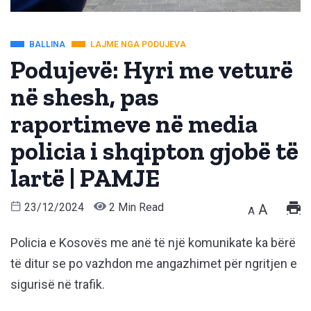
BALLINA
LAJME NGA PODUJEVA
Podujevë: Hyri me veturë
në shesh, pas
raportimeve në media
policia i shqipton gjobë të
lartë | PAMJE
23/12/2024
2 Min Read
A
A
Policia e Kosovës me anë të një komunikate ka bërë
të ditur se po vazhdon me angazhimet për ngritjen e
sigurisë në trafik.