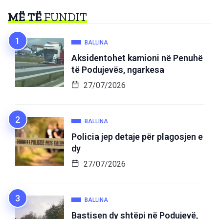
MË TË
FUNDIT
BALLINA
Aksidentohet kamioni në Penuhë
të Podujevës, ngarkesa
27/07/2026
BALLINA
Policia jep detaje për plagosjen e
dy
27/07/2026
BALLINA
Bastisen dy shtëpi në Podujevë,