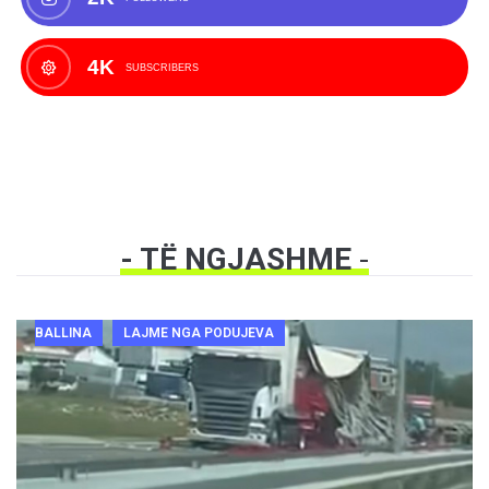
4K
SUBSCRIBERS
- TË NGJASHME
-
BALLINA
LAJME NGA PODUJEVA