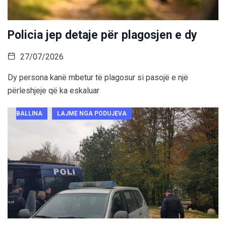
Policia jep detaje për plagosjen e dy
27/07/2026
Dy persona kanë mbetur të plagosur si pasojë e një
përleshjeje që ka eskaluar
BALLINA
LAJME NGA PODUJEVA