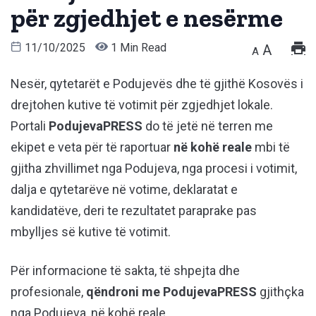
për zgjedhjet e nesërme
11/10/2025
1 Min Read
A
A
Nesër, qytetarët e Podujevës dhe të gjithë Kosovës i
drejtohen kutive të votimit për zgjedhjet lokale.
Portali
PodujevaPRESS
do të jetë në terren me
ekipet e veta për të raportuar
në kohë reale
mbi të
gjitha zhvillimet nga Podujeva, nga procesi i votimit,
dalja e qytetarëve në votime, deklaratat e
kandidatëve, deri te rezultatet paraprake pas
mbylljes së kutive të votimit.
Për informacione të sakta, të shpejta dhe
profesionale,
qëndroni me PodujevaPRESS
gjithçka
nga Podujeva, në kohë reale.