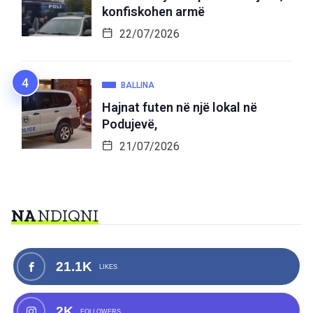
konfiskohen armë
22/07/2026
BALLINA
Hajnat futen në një lokal në
Podujevë,
21/07/2026
NA
NDIQNI
21.1K
LIKES
2K
FOLLOWERS