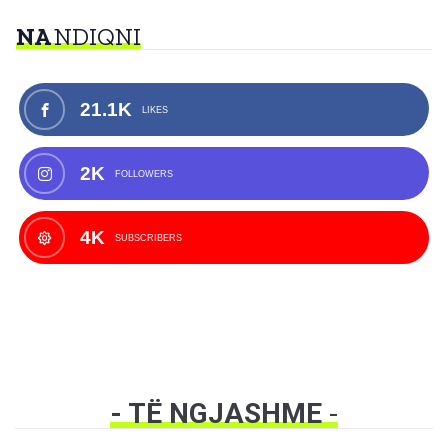
NA
NDIQNI
21.1K
LIKES
2K
FOLLOWERS
4K
SUBSCRIBERS
- TË NGJASHME
-