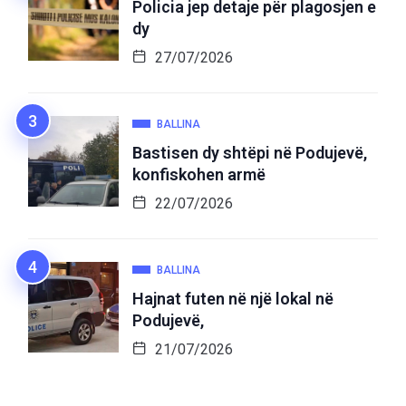
Policia jep detaje për plagosjen e
dy
27/07/2026
BALLINA
Bastisen dy shtëpi në Podujevë,
konfiskohen armë
22/07/2026
BALLINA
Hajnat futen në një lokal në
Podujevë,
21/07/2026