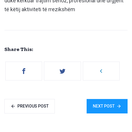
duke kërkuar trajtim serioz, profesional dhe urgjent
të këtij aktiviteti të rrezikshëm
Share This:
PREVIOUS POST
NEXT POST