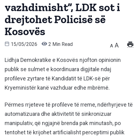
vazhdimisht”, LDK sot i
drejtohet Policisë së
Kosovës
15/05/2026
2 Min Read
A
A
Lidhja Demokratike e Kosovës njofton opinionin
publik se sulmet e koordinuara digjitale ndaj
profileve zyrtare të Kandidatit të LDK-së për
Kryeministër kanë vazhduar edhe mbrëmë.
Përmes rrjeteve të profileve të rreme, ndërhyrjeve të
automatizuara dhe aktivitetit të sinkronizuar
manipulativ, që ngjajnë brenda pak minutash, po
tentohet të krijohet artificialisht perceptimi publik