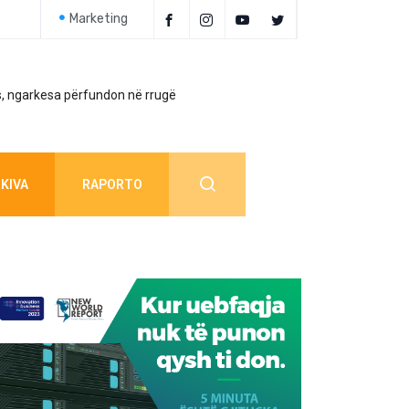
Marketing
, ngarkesa përfundon në rrugë
Policia jep detaj
KIVA
RAPORTO