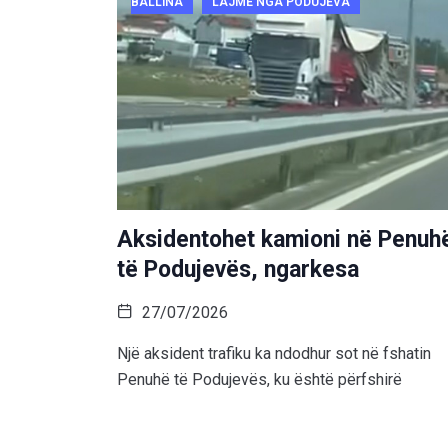
BALLINA
LAJME NGA PODUJEVA
Aksidentohet kamioni në Penuh
të Podujevës, ngarkesa
27/07/2026
Një aksident trafiku ka ndodhur sot në fshatin
Penuhë të Podujevës, ku është përfshirë