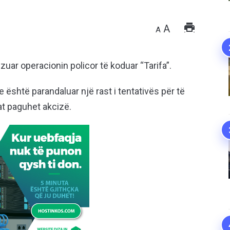
A
A
lizuar operacionin policor të koduar “Tarifa”.
 është parandaluar një rast i tentativës për të
at paguhet akcizë.