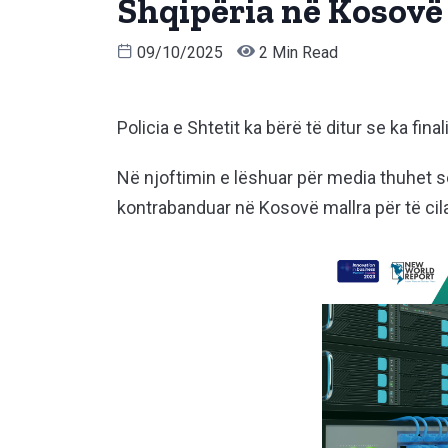
Shqipëria në Kosovë
09/10/2025
2 Min Read
Policia e Shtetit ka bërë të ditur se ka fina
Në njoftimin e lëshuar për media thuhet se
kontrabanduar në Kosovë mallra për të cil