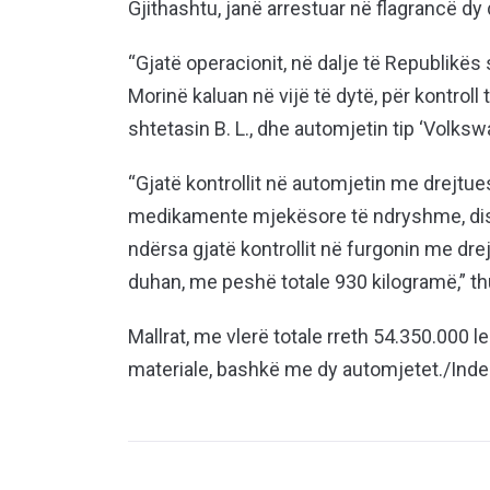
Gjithashtu, janë arrestuar në flagrancë dy
“Gjatë operacionit, në dalje të Republikës
Morinë kaluan në vijë të dytë, për kontroll
shtetasin B. L., dhe automjetin tip ‘Volksw
“Gjatë kontrollit në automjetin me drejtue
medikamente mjekësore të ndryshme, disa
ndërsa gjatë kontrollit në furgonin me dre
duhan, me peshë totale 930 kilogramë,” th
Mallrat, me vlerë totale rreth 54.350.000 
materiale, bashkë me dy automjetet./Inde