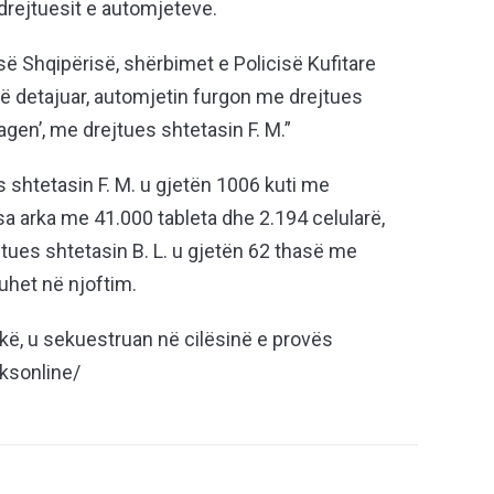
 drejtuesit e automjeteve.
 së Shqipërisë, shërbimet e Policisë Kufitare
 të detajuar, automjetin furgon me drejtues
agen’, me drejtues shtetasin F. M.”
s shtetasin F. M. u gjetën 1006 kuti me
 arka me 41.000 tableta dhe 2.194 celularë,
jtues shtetasin B. L. u gjetën 62 thasë me
uhet në njoftim.
lekë, u sekuestruan në cilësinë e provës
ksonline/