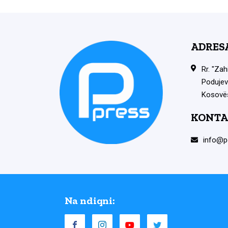
ADRES
Rr. "Zah
Podujev
Kosovë
KONTA
info@p
Na ndiqni: