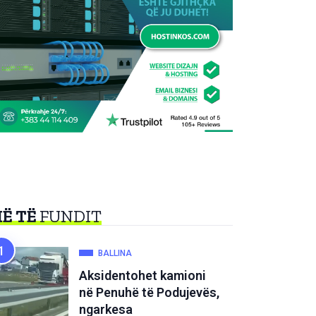
Ë TË
FUNDIT
BALLINA
Aksidentohet kamioni
në Penuhë të Podujevës,
ngarkesa