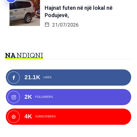
Hajnat futen në një lokal në
Podujevë,
21/07/2026
NA
NDIQNI
21.1K
LIKES
2K
FOLLOWERS
4K
SUBSCRIBERS