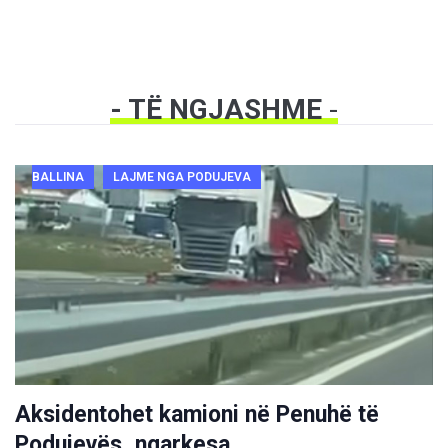
- TË NGJASHME
-
BALLINA
LAJME NGA PODUJEVA
Aksidentohet kamioni në Penuhë të
Podujevës, ngarkesa