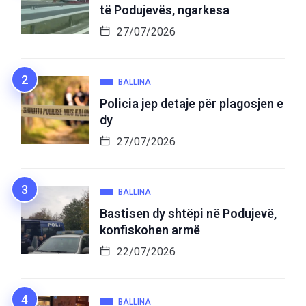
të Podujevës, ngarkesa
27/07/2026
BALLINA
Policia jep detaje për plagosjen e
dy
27/07/2026
BALLINA
Bastisen dy shtëpi në Podujevë,
konfiskohen armë
22/07/2026
BALLINA