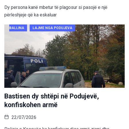
Dy persona kanë mbetur të plagosur si pasojë e një
përleshjeje që ka eskaluar
BALLINA
LAJME NGA PODUJEVA
Bastisen dy shtëpi në Podujevë,
konfiskohen armë
22/07/2026