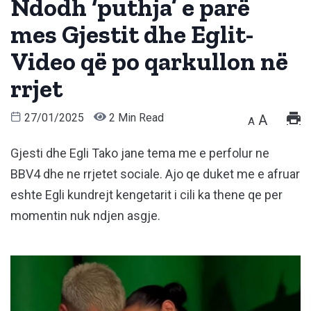
Ndodh ‘puthja’ e parë
mes Gjestit dhe Eglit-
Video që po qarkullon në
rrjet
27/01/2025
2 Min Read
A
A
Gjesti dhe Egli Tako jane tema me e perfolur ne
BBV4 dhe ne rrjetet sociale. Ajo qe duket me e afruar
eshte Egli kundrejt kengetarit i cili ka thene qe per
momentin nuk ndjen asgje.