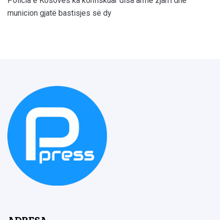
Policia e Kosovës ka konfiskuar disa armë zjarri dhe
municion gjatë bastisjes së dy