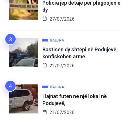
Policia jep detaje për plagosjen e
dy
27/07/2026
BALLINA
Bastisen dy shtëpi në Podujevë,
konfiskohen armë
22/07/2026
BALLINA
Hajnat futen në një lokal në
Podujevë,
21/07/2026