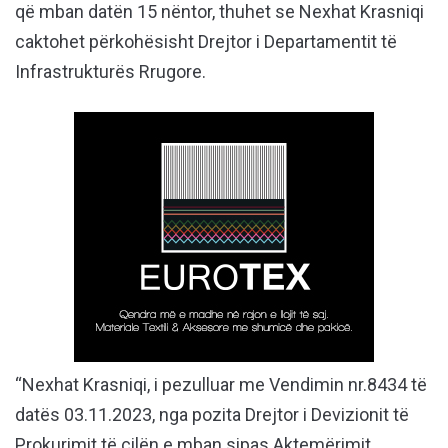
që mban datën 15 nëntor, thuhet se Nexhat Krasniqi
caktohet përkohësisht Drejtor i Departamentit të
Infrastrukturës Rrugore.
“Nexhat Krasniqi, i pezulluar me Vendimin nr.8434 të
datës 03.11.2023, nga pozita Drejtor i Devizionit të
Prokurimit të cilën e mban sipas Aktemërimit,