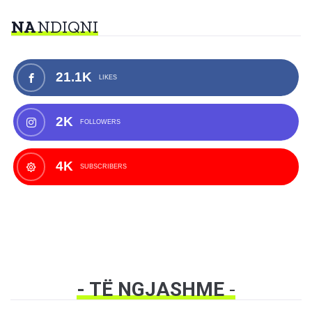
NA
NDIQNI
21.1K
LIKES
2K
FOLLOWERS
4K
SUBSCRIBERS
- TË NGJASHME
-