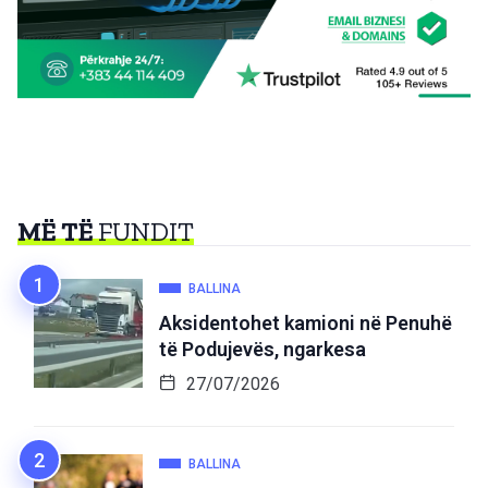
MË TË
FUNDIT
BALLINA
Aksidentohet kamioni në Penuhë
të Podujevës, ngarkesa
27/07/2026
BALLINA