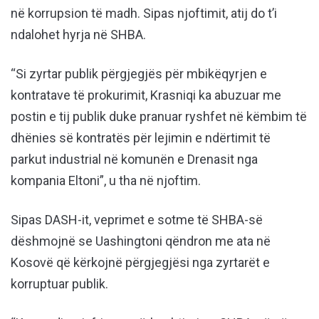
në korrupsion të madh. Sipas njoftimit, atij do t’i
ndalohet hyrja në SHBA.
“Si zyrtar publik përgjegjës për mbikëqyrjen e
kontratave të prokurimit, Krasniqi ka abuzuar me
postin e tij publik duke pranuar ryshfet në këmbim të
dhënies së kontratës për lejimin e ndërtimit të
parkut industrial në komunën e Drenasit nga
kompania Eltoni”, u tha në njoftim.
Sipas DASH-it, veprimet e sotme të SHBA-së
dëshmojnë se Uashingtoni qëndron me ata në
Kosovë që kërkojnë përgjegjësi nga zyrtarët e
korruptuar publik.