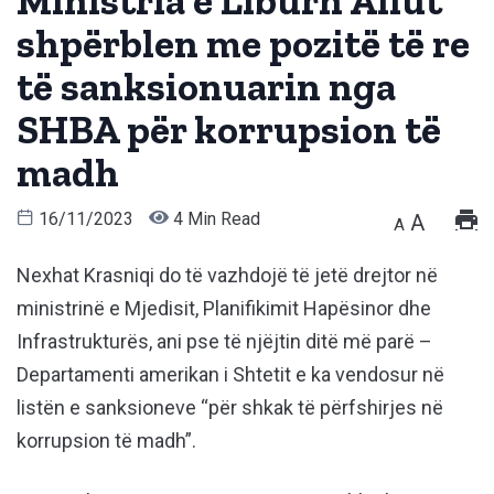
Ministria e Liburn Aliut
shpërblen me pozitë të re
të sanksionuarin nga
SHBA për korrupsion të
madh
16/11/2023
4 Min Read
A
A
Nexhat Krasniqi do të vazhdojë të jetë drejtor në
ministrinë e Mjedisit, Planifikimit Hapësinor dhe
Infrastrukturës, ani pse të njëjtin ditë më parë –
Departamenti amerikan i Shtetit e ka vendosur në
listën e sanksioneve “për shkak të përfshirjes në
korrupsion të madh”.