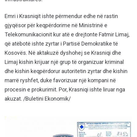
Emri i Krasniqit ishte përmendur edhe në rastin
gjyqësor për keqpërdorime në Ministrinë e
Telekomunikacionit kur atë e drejtonte Fatmir Limaj,
që atëbotë ishte zyrtar i Partisë Demokratike të
Kosovës. Në aktakuzë dyshohej se Krasniqi dhe
Limaj kishin krijuar një grup të organizuar kriminal
dhe kishin keqpërdorur autoritetin zyrtar dhe kishin
marrë ryshfet, duke favorizuar një kompani në
procesin e prokurimit. Por, Krasniqi ishte liruar nga
akuzat. /Buletini Ekonomik/