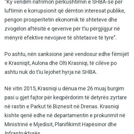
“Ky vendim riafrimon përkushtimin e SHBA-së për
luftimin e korrupsionit që dëmton interesat publike,
pengon prosperitetin ekonomik të shteteve dhe
zvogëlon aftësitë e qeverive për t’iu përgjigjur në
mënyrë efektive nevojave të shtetasve të tyre”.
Po ashtu, nën sanksione janë vendosur edhe fëmijët
e Krasniqit, Aulona dhe Olti Krasniqi, të cilëve po
ashtu nuk do t’iu lejohet hyrja në SHBA.
Në vitin 2015, Krasniqi u dënua me 26 muaj burgim
pasi u gjet fajtor për keqpërdorim të detyrës zyrtare
në rastin e Parkut të Biznesit në Drenas. Krasniqi
kishte qenë edhe në departamentin e prokurimit në
Ministrinë e Mjedisit, Planifikimit Hapësinor dhe
Infrastrukturës.