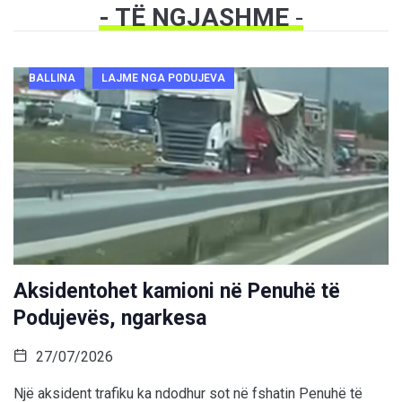
- TË NGJASHME
-
BALLINA
LAJME NGA PODUJEVA
Aksidentohet kamioni në Penuhë të
Podujevës, ngarkesa
27/07/2026
Një aksident trafiku ka ndodhur sot në fshatin Penuhë të