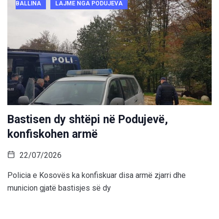
BALLINA
LAJME NGA PODUJEVA
Bastisen dy shtëpi në Podujevë,
konfiskohen armë
22/07/2026
Policia e Kosovës ka konfiskuar disa armë zjarri dhe
municion gjatë bastisjes së dy