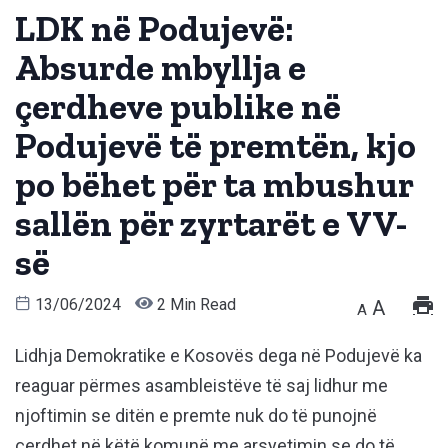
LDK në Podujevë:
Absurde mbyllja e
çerdheve publike në
Podujevë të premtën, kjo
po bëhet për ta mbushur
sallën për zyrtarët e VV-
së
13/06/2024
2 Min Read
A
A
Lidhja Demokratike e Kosovës dega në Podujevë ka
reaguar përmes asambleistëve të saj lidhur me
njoftimin se ditën e premte nuk do të punojnë
çerdhet në këtë komunë me arsyetimin se do të