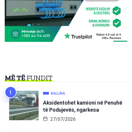
MË TË
FUNDIT
BALLINA
Aksidentohet kamioni në Penuhë
të Podujevës, ngarkesa
27/07/2026