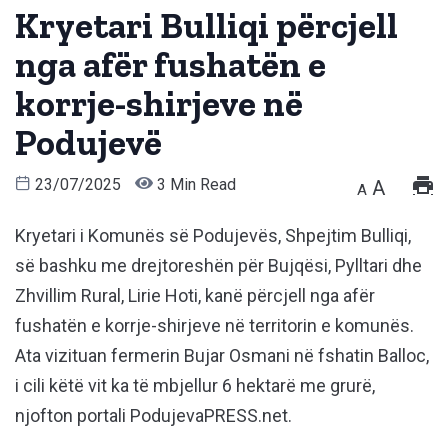
Kryetari Bulliqi përcjell
nga afër fushatën e
korrje-shirjeve në
Podujevë
23/07/2025
3 Min Read
A
A
Kryetari i Komunës së Podujevës, Shpejtim Bulliqi,
së bashku me drejtoreshën për Bujqësi, Pylltari dhe
Zhvillim Rural, Lirie Hoti, kanë përcjell nga afër
fushatën e korrje-shirjeve në territorin e komunës.
Ata vizituan fermerin Bujar Osmani në fshatin Balloc,
i cili këtë vit ka të mbjellur 6 hektarë me grurë,
njofton portali PodujevaPRESS.net.