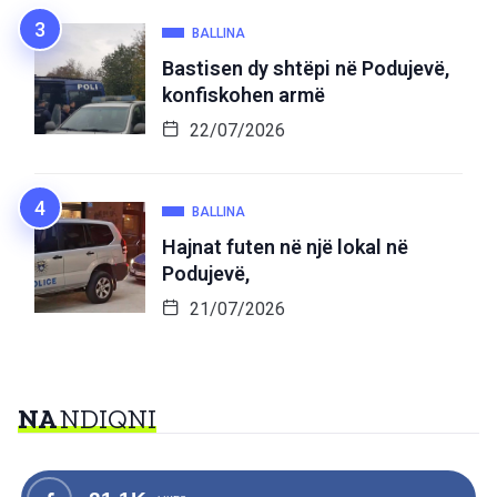
BALLINA
Bastisen dy shtëpi në Podujevë,
konfiskohen armë
22/07/2026
BALLINA
Hajnat futen në një lokal në
Podujevë,
21/07/2026
NA
NDIQNI