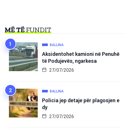
MË TË
FUNDIT
BALLINA
Aksidentohet kamioni në Penuhë
të Podujevës, ngarkesa
27/07/2026
BALLINA
Policia jep detaje për plagosjen e
dy
27/07/2026