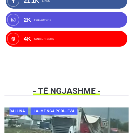
21.1K
LIKES
2K
FOLLOWERS
4K
SUBSCRIBERS
- TË NGJASHME
-
BALLINA
LAJME NGA PODUJEVA