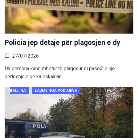
Policia jep detaje për plagosjen e dy
27/07/2026
Dy persona kanë mbetur të plagosur si pasojë e një
përleshjeje që ka eskaluar
BALLINA
LAJME NGA PODUJEVA