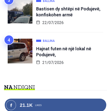
BALLINA
Bastisen dy shtëpi në Podujevë,
konfiskohen armë
22/07/2026
BALLINA
Hajnat futen në një lokal në
Podujevë,
21/07/2026
NA
NDIQNI
21.1K
LIKES