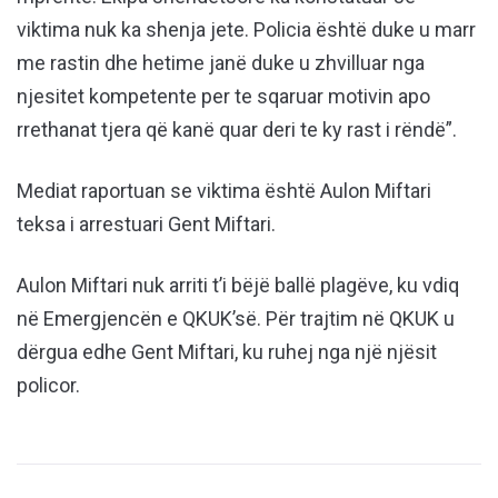
viktima nuk ka shenja jete. Policia është duke u marr
me rastin dhe hetime janë duke u zhvilluar nga
njesitet kompetente per te sqaruar motivin apo
rrethanat tjera që kanë quar deri te ky rast i rëndë”.
Mediat raportuan se viktima është Aulon Miftari
teksa i arrestuari Gent Miftari.
Aulon Miftari nuk arriti t’i bëjë ballë plagëve, ku vdiq
në Emergjencën e QKUK’së. Për trajtim në QKUK u
dërgua edhe Gent Miftari, ku ruhej nga një njësit
policor.