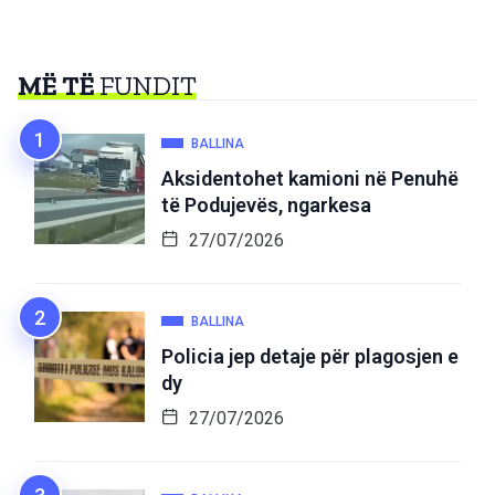
MË TË
FUNDIT
BALLINA
Aksidentohet kamioni në Penuhë
të Podujevës, ngarkesa
27/07/2026
BALLINA
Policia jep detaje për plagosjen e
dy
27/07/2026