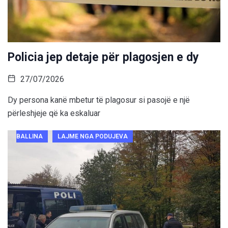
Policia jep detaje për plagosjen e dy
27/07/2026
Dy persona kanë mbetur të plagosur si pasojë e një
përleshjeje që ka eskaluar
BALLINA
LAJME NGA PODUJEVA