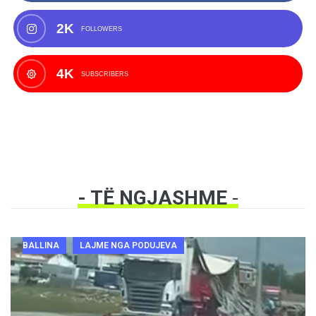
2K
FOLLOWERS
4K
SUBSCRIBERS
- TË NGJASHME
-
BALLINA
LAJME NGA PODUJEVA