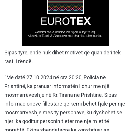
Sipas tyre, ende nuk dihet motivet që quan deri tek
rasti i rëndë.
“Me datë 27.10.2024 në ora 20:30, Policia në
Prishtinë, ka pranuar informatën lidhur me një
mosmarrëveshje në Rr.Tirana në Prishtinë. Sipas
informacioneve fillestare qe kemi behet fjalë per nje
mosmarrveshje mes ty personave, ku dyshohet se
njeri ka goditur personin tjeter me nje mjet të
mprehtë. Ekipa shendetsore ka konstatuar se