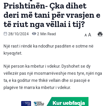
Prishtinën- Çka dihet
deri më tani për vrasjen e
të riut nga vëllai i tij?
28/10/2024
2 Min Read
A
A
Një rast i rëndë ka ndodhur pasditen e sotme në
kryeqytet.
Një person ka mbetur i vdekur. Dyshohet se dy
vëllezër pas një mosmarrëveshje mes tyre, njëri nga
ta, e ka goditur me thikë vellain dhe si pasojë e
plagëve të marra ka mbetur i vdekur.