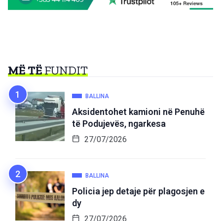
MË TË
FUNDIT
BALLINA
Aksidentohet kamioni në Penuhë
të Podujevës, ngarkesa
27/07/2026
BALLINA
Policia jep detaje për plagosjen e
dy
27/07/2026