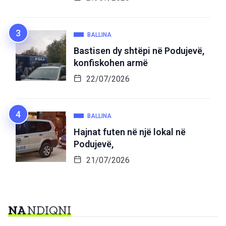
BALLINA
Bastisen dy shtëpi në Podujevë,
konfiskohen armë
22/07/2026
BALLINA
Hajnat futen në një lokal në
Podujevë,
21/07/2026
NA
NDIQNI