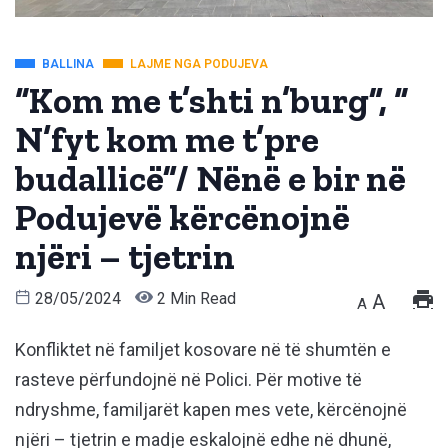
BALLINA
LAJME NGA PODUJEVA
“Kom me t’shti n’burg”, “
N’fyt kom me t’pre
budallicë”/ Nënë e bir në
Podujevë kërcënojnë
njëri – tjetrin
28/05/2024
2 Min Read
A
A
Konfliktet në familjet kosovare në të shumtën e
rasteve përfundojnë në Polici. Për motive të
ndryshme, familjarët kapen mes vete, kërcënojnë
njëri – tjetrin e madje eskalojnë edhe në dhunë,