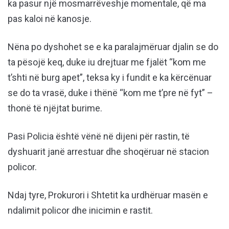
ka pasur një mosmarrëveshje momentale, që ma
pas kaloi në kanosje.
Nëna po dyshohet se e ka paralajmëruar djalin se do
ta pësojë keq, duke iu drejtuar me fjalët “kom me
t’shti në burg apet”, teksa ky i fundit e ka kërcënuar
se do ta vrasë, duke i thënë “kom me t’pre në fyt” –
thonë të njëjtat burime.
Pasi Policia është vënë në dijeni për rastin, të
dyshuarit janë arrestuar dhe shoqëruar në stacion
policor.
Ndaj tyre, Prokurori i Shtetit ka urdhëruar masën e
ndalimit policor dhe inicimin e rastit.