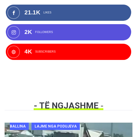
21.1K
LIKES
2K
FOLLOWERS
4K
SUBSCRIBERS
- TË NGJASHME
-
BALLINA
LAJME NGA PODUJEVA