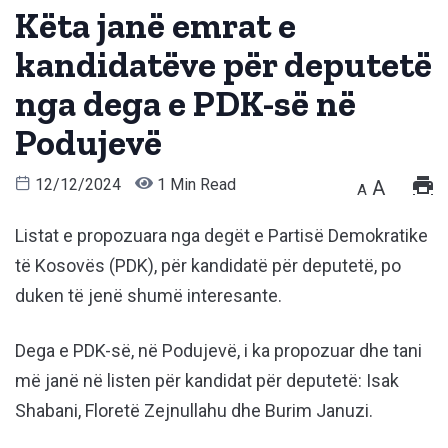
Këta janë emrat e
kandidatëve për deputetë
nga dega e PDK-së në
Podujevë
12/12/2024
1 Min Read
A
A
Listat e propozuara nga degët e Partisë Demokratike
të Kosovës (PDK), për kandidatë për deputetë, po
duken të jenë shumë interesante.
Dega e PDK-së, në Podujevë, i ka propozuar dhe tani
më janë në listen për kandidat për deputetë: Isak
Shabani, Floretë Zejnullahu dhe Burim Januzi.