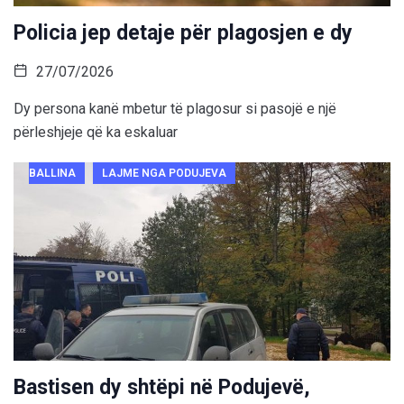
Policia jep detaje për plagosjen e dy
27/07/2026
Dy persona kanë mbetur të plagosur si pasojë e një
përleshjeje që ka eskaluar
BALLINA
LAJME NGA PODUJEVA
Bastisen dy shtëpi në Podujevë,