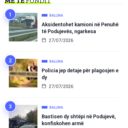
MË TË
FUNDIT
BALLINA
Aksidentohet kamioni në Penuhë
të Podujevës, ngarkesa
27/07/2026
BALLINA
Policia jep detaje për plagosjen e
dy
27/07/2026
BALLINA
Bastisen dy shtëpi në Podujevë,
konfiskohen armë