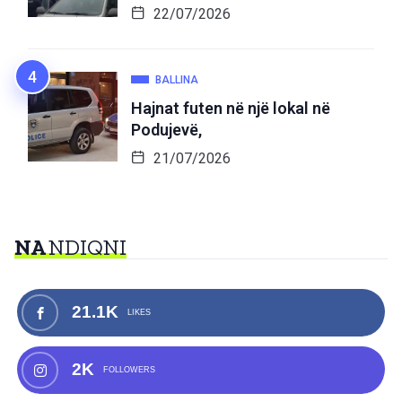
22/07/2026
BALLINA
Hajnat futen në një lokal në
Podujevë,
21/07/2026
NA
NDIQNI
21.1K
LIKES
2K
FOLLOWERS