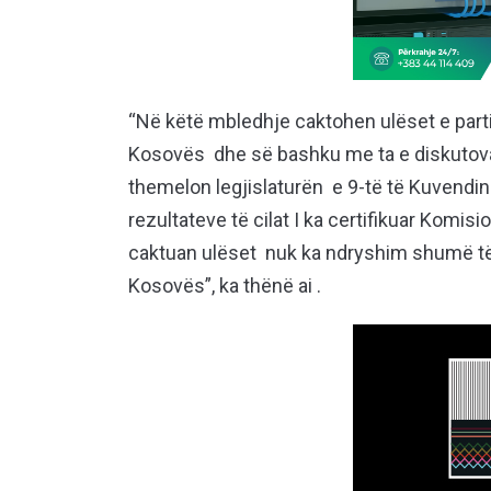
“Në këtë mbledhje caktohen ulëset e parti
Kosovës dhe së bashku me ta e diskutova 
themelon legjislaturën e 9-të të Kuvendin
rezultateve të cilat I ka certifikuar Komis
caktuan ulëset nuk ka ndryshim shumë të
Kosovës”, ka thënë ai .