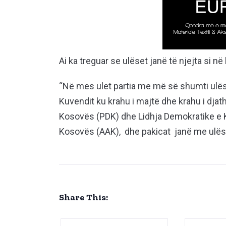
Ai ka treguar se ulëset janë të njejta si n
“Në mes ulet partia me më së shumti ulës
Kuvendit ku krahu i majtë dhe krahu i djat
Kosovës (PDK) dhe Lidhja Demokratike e 
Kosovës (AAK), dhe pakicat janë me ulëset 
Share This: