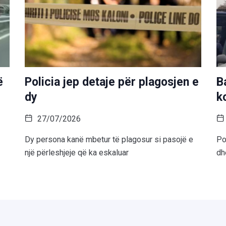
ë
Policia jep detaje për plagosjen e
B
dy
k
27/07/2026
Dy persona kanë mbetur të plagosur si pasojë e
Po
një përleshjeje që ka eskaluar
dh