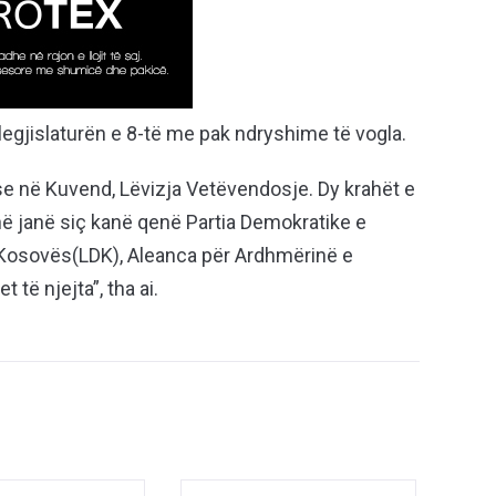
ë legjislaturën e 8-të me pak ndryshime të vogla.
e në Kuvend, Lëvizja Vetëvendosje. Dy krahët e
hë janë siç kanë qenë Partia Demokratike e
Kosovës(LDK), Aleanca për Ardhmërinë e
të njejta”, tha ai.