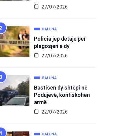
27/07/2026
BALLINA
Policia jep detaje për
plagosjen e dy
27/07/2026
BALLINA
Bastisen dy shtëpi në
Podujevë, konfiskohen
armë
22/07/2026
BALLINA