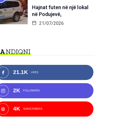
Hajnat futen në një lokal
në Podujevë,
21/07/2026
NA
NDIQNI
21.1K
LIKES
2K
FOLLOWERS
4K
SUBSCRIBERS