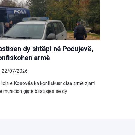
astisen dy shtëpi në Podujevë,
onfiskohen armë
22/07/2026
licia e Kosovës ka konfiskuar disa armë zjarri
e municion gjatë bastisjes së dy