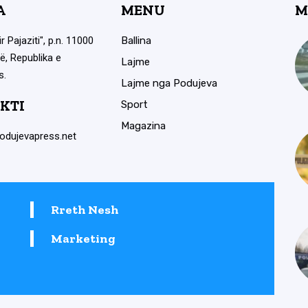
A
MENU
M
ir Pajaziti", p.n. 11000
Ballina
ë, Republika e
Lajme
s.
Lajme nga Podujeva
KTI
Sport
Magazina
odujevapress.net
Rreth Nesh
Marketing