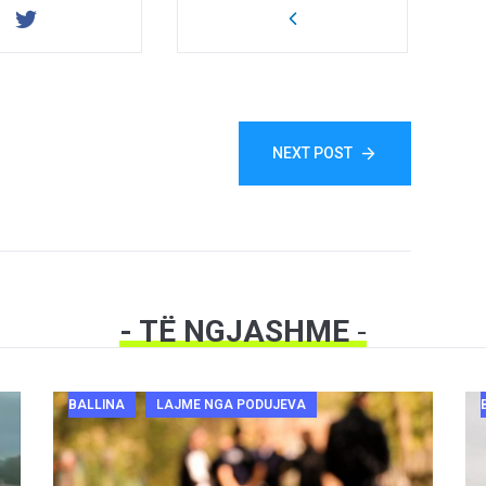
NEXT POST
- TË NGJASHME
-
BALLINA
LAJME NGA PODUJEVA