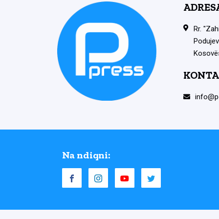
ADRES
Rr. "Zah
Podujev
Kosovë
KONTA
info@p
Na ndiqni: