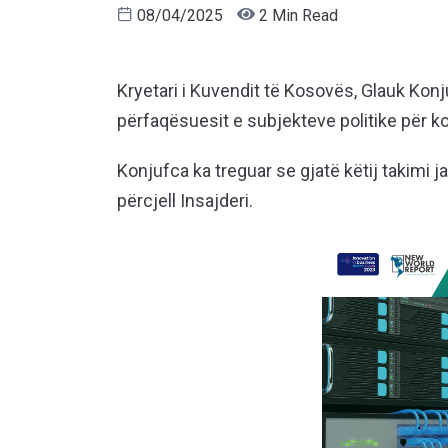
08/04/2025
2 Min Read
Kryetari i Kuvendit të Kosovës, Glauk Ko
përfaqësuesit e subjekteve politike për k
Konjufca ka treguar se gjatë këtij takimi j
përcjell Insajderi.