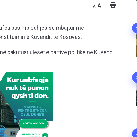
A
A
njufca pas mbledhjes së mbajtur me
onstituimin e Kuvendit të Kosovës.
anë cakutuar ulëset e partive politike në Kuvend,