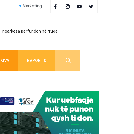
Marketing
, ngarkesa përfundon në rrugë
Policia jep detaj
KIVA
RAPORTO