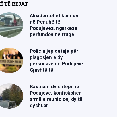
Ë TË REJAT
Aksidentohet kamioni
në Penuhë të
Podujevës, ngarkesa
përfundon në rrugë
Policia jep detaje për
plagosjen e dy
personave në Podujevë:
Gjashtë të
Bastisen dy shtëpi në
Podujevë, konfiskohen
armë e municion, dy të
dyshuar