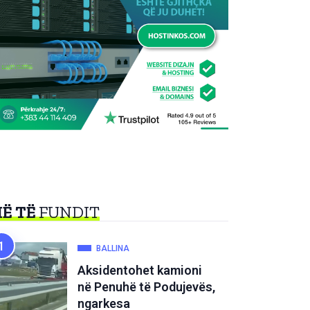
Ë TË
FUNDIT
BALLINA
Aksidentohet kamioni
në Penuhë të Podujevës,
ngarkesa