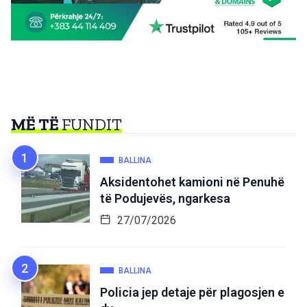
MË TË
FUNDIT
BALLINA
Aksidentohet kamioni në Penuhë
të Podujevës, ngarkesa
27/07/2026
BALLINA
Policia jep detaje për plagosjen e