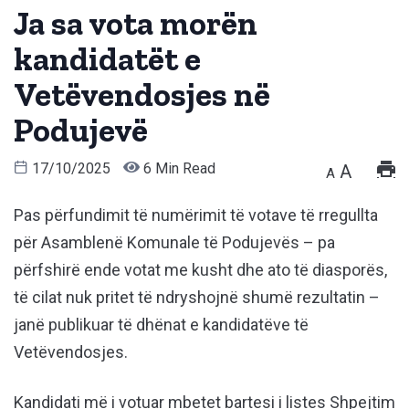
Ja sa vota morën
kandidatët e
Vetëvendosjes në
Podujevë
17/10/2025
6 Min Read
A
A
Pas përfundimit të numërimit të votave të rregullta
për Asamblenë Komunale të Podujevës – pa
përfshirë ende votat me kusht dhe ato të diasporës,
të cilat nuk pritet të ndryshojnë shumë rezultatin –
janë publikuar të dhënat e kandidatëve të
Vetëvendosjes.
Kandidati më i votuar mbetet bartesi i listes Shpejtim