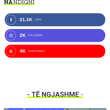
NA
NDIQNI
21.1K
LIKES
2K
FOLLOWERS
4K
SUBSCRIBERS
- TË NGJASHME
-