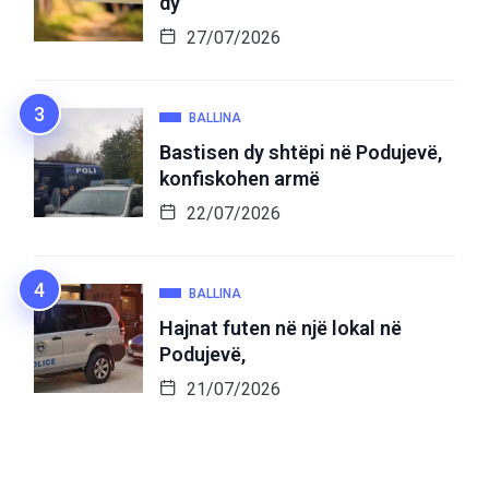
dy
27/07/2026
BALLINA
Bastisen dy shtëpi në Podujevë,
konfiskohen armë
22/07/2026
BALLINA
Hajnat futen në një lokal në
Podujevë,
21/07/2026