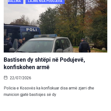
BALLINA
LAJME NGA PODUJEVA
Bastisen dy shtëpi në Podujevë,
konfiskohen armë
22/07/2026
Policia e Kosovës ka konfiskuar disa armë zjarri dhe
municion gjatë bastisjes së dy