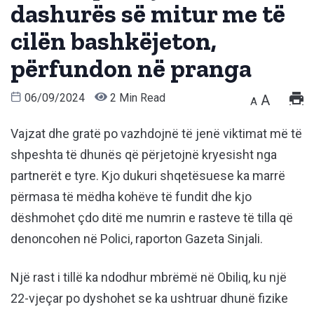
dashurës së mitur me të
cilën bashkëjeton,
përfundon në pranga
06/09/2024
2 Min Read
A
A
Vajzat dhe gratë po vazhdojnë të jenë viktimat më të
shpeshta të dhunës që përjetojnë kryesisht nga
partnerët e tyre. Kjo dukuri shqetësuese ka marrë
përmasa të mëdha kohëve të fundit dhe kjo
dëshmohet çdo ditë me numrin e rasteve të tilla që
denoncohen në Polici, raporton Gazeta Sinjali.
Një rast i tillë ka ndodhur mbrëmë në Obiliq, ku një
22-vjeçar po dyshohet se ka ushtruar dhunë fizike