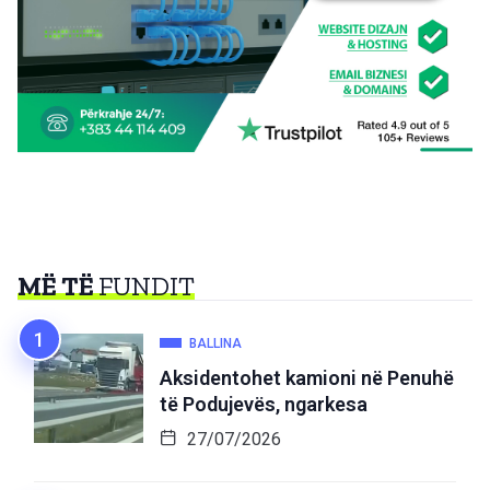
MË TË
FUNDIT
BALLINA
Aksidentohet kamioni në Penuhë
të Podujevës, ngarkesa
27/07/2026