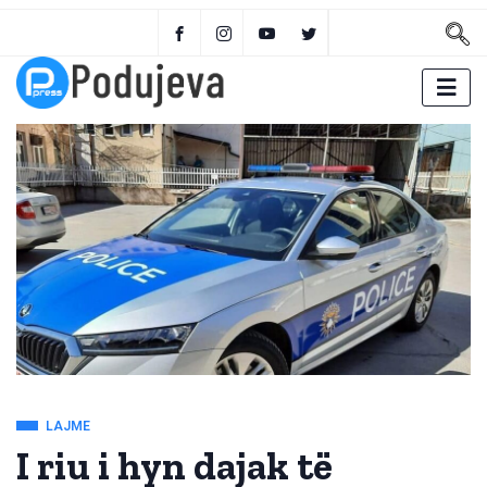
LAJME
I riu i hyn dajak të