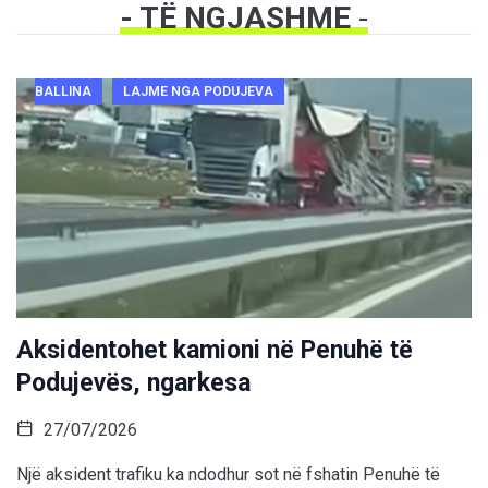
- TË NGJASHME
-
BALLINA
LAJME NGA PODUJEVA
Aksidentohet kamioni në Penuhë të
Podujevës, ngarkesa
27/07/2026
Një aksident trafiku ka ndodhur sot në fshatin Penuhë të