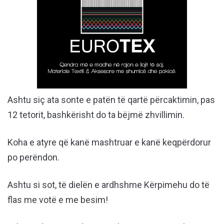
Ashtu siç ata sonte e patën të qartë përcaktimin, pas
12 tetorit, bashkërisht do ta bëjmë zhvillimin.
Koha e atyre që kanë mashtruar e kanë keqpërdorur
po perëndon.
Ashtu si sot, të dielën e ardhshme Kërpimehu do të
flas me votë e me besim!