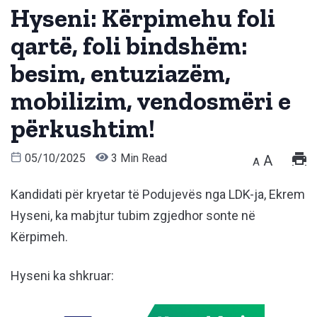
Hyseni: Kërpimehu foli
qartë, foli bindshëm:
besim, entuziazëm,
mobilizim, vendosmëri e
përkushtim!
05/10/2025
3 Min Read
A
A
Kandidati për kryetar të Podujevës nga LDK-ja, Ekrem
Hyseni, ka mabjtur tubim zgjedhor sonte në
Kërpimeh.
Hyseni ka shkruar: