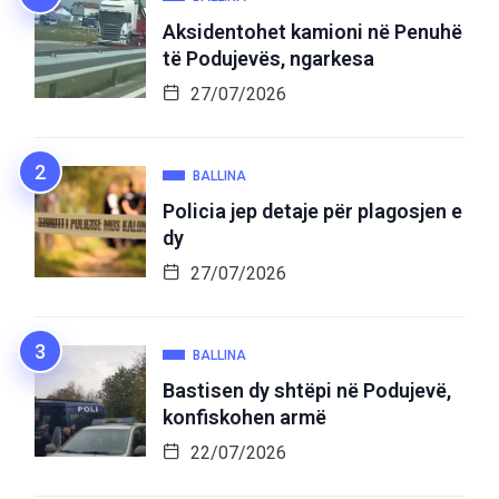
Aksidentohet kamioni në Penuhë
të Podujevës, ngarkesa
27/07/2026
BALLINA
Policia jep detaje për plagosjen e
dy
27/07/2026
BALLINA
Bastisen dy shtëpi në Podujevë,
konfiskohen armë
22/07/2026