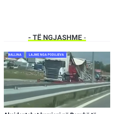
- TË NGJASHME
-
BALLINA
LAJME NGA PODUJEVA