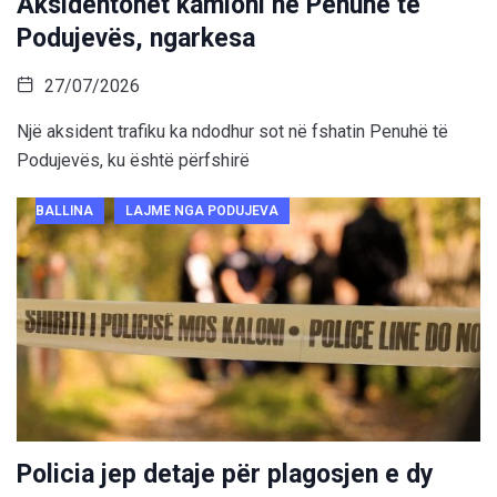
Aksidentohet kamioni në Penuhë të
Podujevës, ngarkesa
27/07/2026
Një aksident trafiku ka ndodhur sot në fshatin Penuhë të
Podujevës, ku është përfshirë
BALLINA
LAJME NGA PODUJEVA
Policia jep detaje për plagosjen e dy