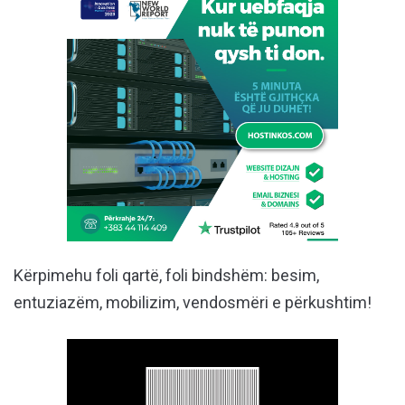
Kërpimehu foli qartë, foli bindshëm: besim,
entuziazëm, mobilizim, vendosmëri e përkushtim!