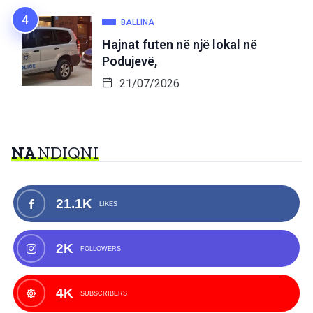
BALLINA
Hajnat futen në një lokal në
Podujevë,
21/07/2026
NA
NDIQNI
21.1K
LIKES
2K
FOLLOWERS
4K
SUBSCRIBERS