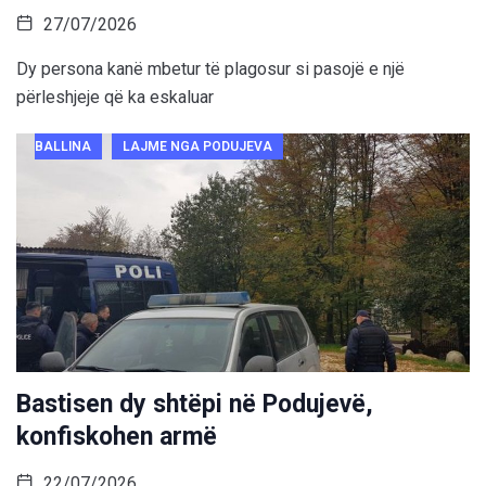
27/07/2026
Dy persona kanë mbetur të plagosur si pasojë e një
përleshjeje që ka eskaluar
BALLINA
LAJME NGA PODUJEVA
Bastisen dy shtëpi në Podujevë,
konfiskohen armë
22/07/2026