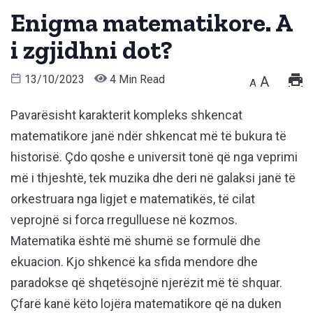
Enigma matematikore. A
i zgjidhni dot?
13/10/2023
4 Min Read
A
A
Pavarësisht karakterit kompleks shkencat
matematikore janë ndër shkencat më të bukura të
historisë. Çdo qoshe e universit tonë që nga veprimi
më i thjeshtë, tek muzika dhe deri në galaksi janë të
orkestruara nga ligjet e matematikës, të cilat
veprojnë si forca rregulluese në kozmos.
Matematika është më shumë se formulë dhe
ekuacion. Kjo shkencë ka sfida mendore dhe
paradokse që shqetësojnë njerëzit më të shquar.
Çfarë kanë këto lojëra matematikore që na duken