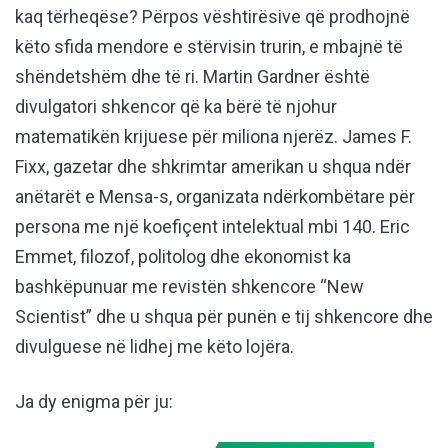
kaq tërheqëse? Përpos vështirësive që prodhojnë
këto sfida mendore e stërvisin trurin, e mbajnë të
shëndetshëm dhe të ri. Martin Gardner është
divulgatori shkencor që ka bërë të njohur
matematikën krijuese për miliona njerëz. James F.
Fixx, gazetar dhe shkrimtar amerikan u shqua ndër
anëtarët e Mensa-s, organizata ndërkombëtare për
persona me një koefiçent intelektual mbi 140. Eric
Emmet, filozof, politolog dhe ekonomist ka
bashkëpunuar me revistën shkencore “New
Scientist” dhe u shqua për punën e tij shkencore dhe
divulguese në lidhej me këto lojëra.
Ja dy enigma për ju: