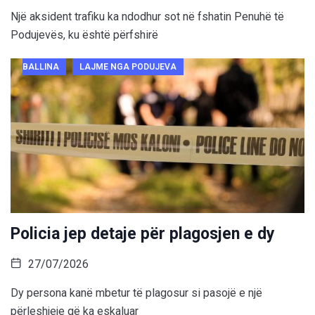
Një aksident trafiku ka ndodhur sot në fshatin Penuhë të
Podujevës, ku është përfshirë
BALLINA
LAJME NGA PODUJEVA
Policia jep detaje për plagosjen e dy
27/07/2026
Dy persona kanë mbetur të plagosur si pasojë e një
përleshjeje që ka eskaluar