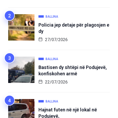
BALLINA
Policia jep detaje për plagosjen e
dy
27/07/2026
BALLINA
Bastisen dy shtëpi në Podujevë,
konfiskohen armë
22/07/2026
BALLINA
Hajnat futen në një lokal në
Podujevë,