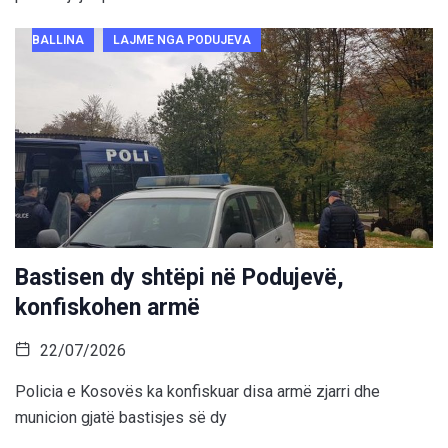
BALLINA
LAJME NGA PODUJEVA
Bastisen dy shtëpi në Podujevë,
konfiskohen armë
22/07/2026
Policia e Kosovës ka konfiskuar disa armë zjarri dhe
municion gjatë bastisjes së dy