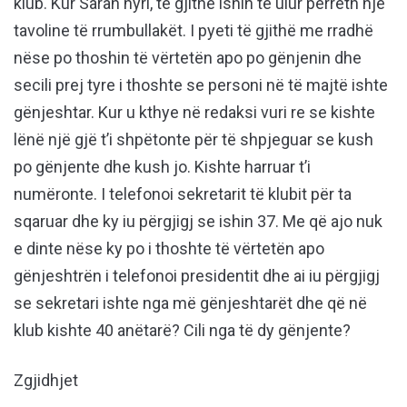
klub. Kur Sarah hyri, të gjithë ishin të ulur përreth një
tavoline të rrumbullakët. I pyeti të gjithë me rradhë
nëse po thoshin të vërtetën apo po gënjenin dhe
secili prej tyre i thoshte se personi në të majtë ishte
gënjeshtar. Kur u kthye në redaksi vuri re se kishte
lënë një gjë t’i shpëtonte për të shpjeguar se kush
po gënjente dhe kush jo. Kishte harruar t’i
numëronte. I telefonoi sekretarit të klubit për ta
sqaruar dhe ky iu përgjigj se ishin 37. Me që ajo nuk
e dinte nëse ky po i thoshte të vërtetën apo
gënjeshtrën i telefonoi presidentit dhe ai iu përgjigj
se sekretari ishte nga më gënjeshtarët dhe që në
klub kishte 40 anëtarë? Cili nga të dy gënjente?
Zgjidhjet