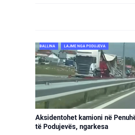
BALLINA
LAJME NGA PODUJEVA
Aksidentohet kamioni në Penuh
të Podujevës, ngarkesa