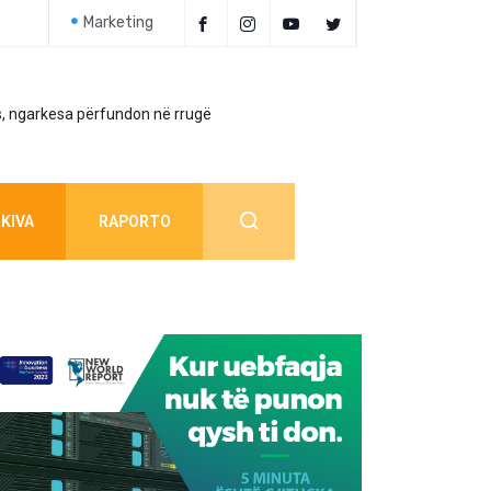
Marketing
, ngarkesa përfundon në rrugë
Policia jep detaj
KIVA
RAPORTO