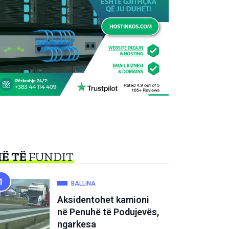
Ë TË
FUNDIT
BALLINA
Aksidentohet kamioni
në Penuhë të Podujevës,
ngarkesa