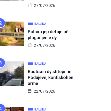
27/07/2026
BALLINA
Policia jep detaje për
plagosjen e dy
27/07/2026
BALLINA
Bastisen dy shtëpi në
Podujevë, konfiskohen
armë
22/07/2026
BALLINA