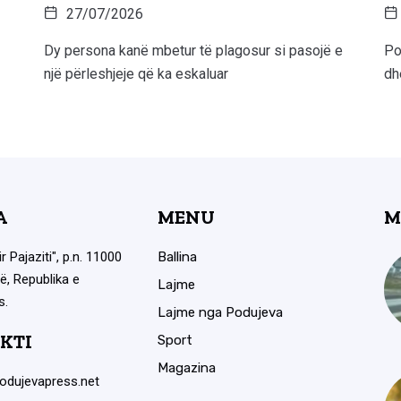
27/07/2026
Dy persona kanë mbetur të plagosur si pasojë e
Po
një përleshjeje që ka eskaluar
dh
A
MENU
M
ir Pajaziti", p.n. 11000
Ballina
ë, Republika e
Lajme
s.
Lajme nga Podujeva
KTI
Sport
Magazina
odujevapress.net