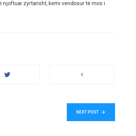
njoftuar zyrtarisht, kemi vendosur të mos i
NEXT POST