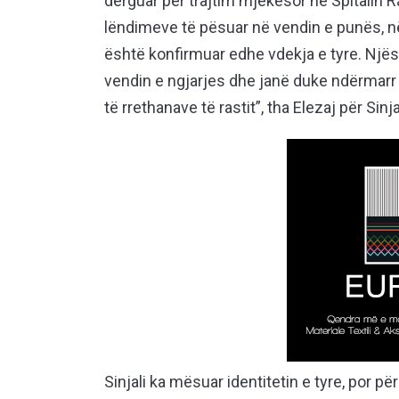
dërguar për trajtim mjekësor në Spitalin 
lëndimeve të pësuar në vendin e punës, n
është konfirmuar edhe vdekja e tyre. Njës
vendin e ngjarjes dhe janë duke ndërmarr 
të rrethanave të rastit”, tha Elezaj për Sinja
Sinjali ka mësuar identitetin e tyre, por p