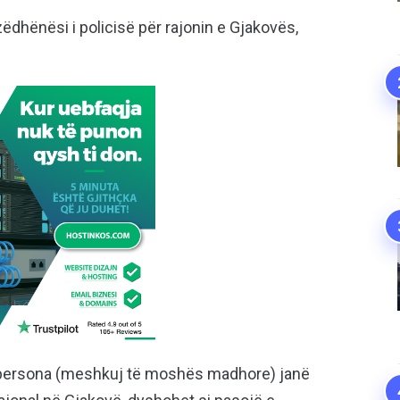
zëdhënësi i policisë për rajonin e Gjakovës,
dy persona (meshkuj të moshës madhore) janë