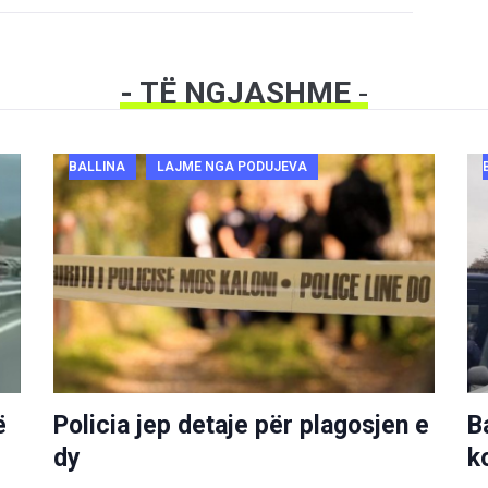
- TË NGJASHME
-
BALLINA
LAJME NGA PODUJEVA
ë
Policia jep detaje për plagosjen e
B
dy
k