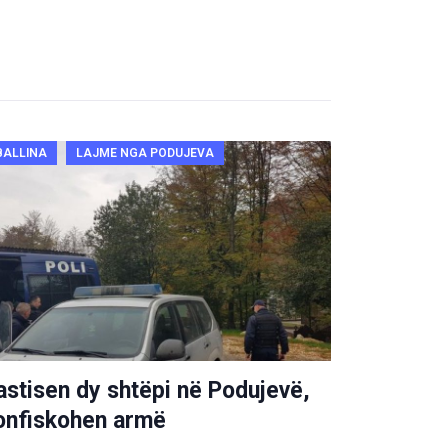
BALLINA
LAJME NGA PODUJEVA
astisen dy shtëpi në Podujevë,
onfiskohen armë