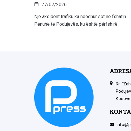
27/07/2026
Një aksident trafiku ka ndodhur sot në fshatin
Penuhë të Podujevës, ku është përfshirë
ADRES
Rr. "Zah
Podujev
Kosovë
KONTA
info@p