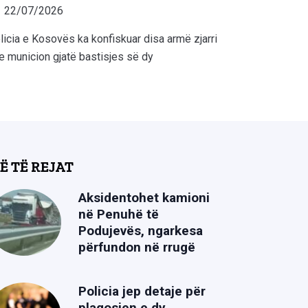
22/07/2026
licia e Kosovës ka konfiskuar disa armë zjarri
e municion gjatë bastisjes së dy
Ë TË REJAT
Aksidentohet kamioni
në Penuhë të
Podujevës, ngarkesa
përfundon në rrugë
Policia jep detaje për
plagosjen e dy