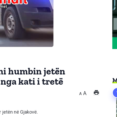
mi humbin jetën
nga kati i tretë
M
A
A
 jetën në Gjakovë.