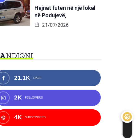
Hajnat futen në një lokal
në Podujevë,
21/07/2026
NA
NDIQNI
21.1K
LIKES
2K
FOLLOWERS
4K
SUBSCRIBERS