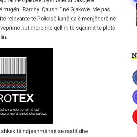
Rajonal në Gjakovë, dyshohet si pasojë e
ë rrugën “Bardhyl Qaushi ” në Gjakovë. Më pas
itë relevante të Policisë kanë dalë menjëherë në
veprime hetimore me qëllim të sqarimit të plotë
lin.
ër shkak të ndjeshmërisë së rastit dhe