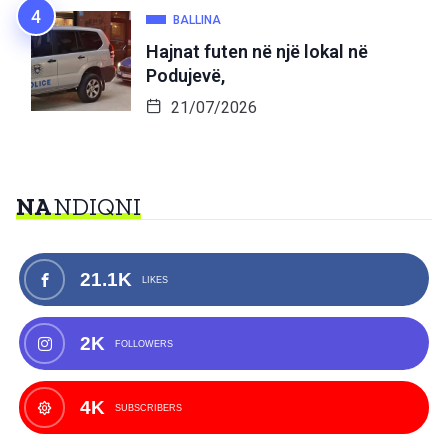
BALLINA
Hajnat futen në një lokal në
Podujevë,
21/07/2026
NA
NDIQNI
21.1K
LIKES
2K
FOLLOWERS
4K
SUBSCRIBERS