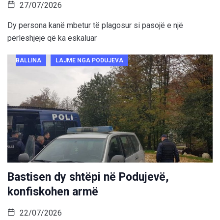
27/07/2026
Dy persona kanë mbetur të plagosur si pasojë e një
përleshjeje që ka eskaluar
BALLINA
LAJME NGA PODUJEVA
Bastisen dy shtëpi në Podujevë,
konfiskohen armë
22/07/2026