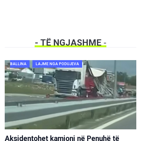
- TË NGJASHME
-
BALLINA
LAJME NGA PODUJEVA
Aksidentohet kamioni në Penuhë të