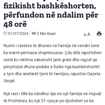
fizikisht bashkëshorten,
përfundon në ndalim për
48 orë
01/07/2024
2 Min Read
A
A
Numri i rasteve të dhunës në familje në vendin tonë
ka marrë përmasa shqetësuese. Çdo ditë raportohen
raste ku viktima zakonisht janë gratë dhe vajzat që
përjetojnë dhune psikike e fizike nga bashkëshortët
e tyre dhe anëtarët tjerë të familjes, raporton Gazeta
Sinjali.
Një rast i tillë ka ndodhur dje në një familje në Hajvali
të Prishtinës, ku një 51-vjeçar po dyshohet se ka