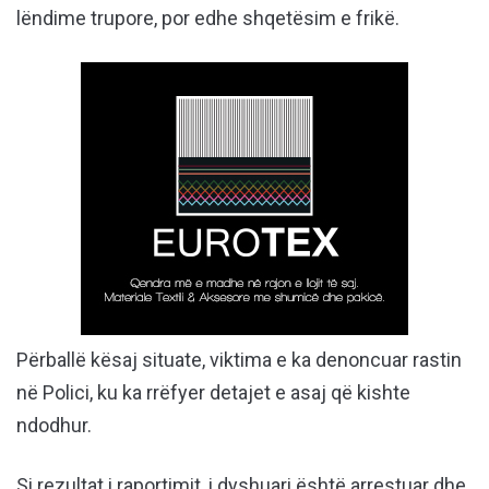
lëndime trupore, por edhe shqetësim e frikë.
Përballë kësaj situate, viktima e ka denoncuar rastin
në Polici, ku ka rrëfyer detajet e asaj që kishte
ndodhur.
Si rezultat i raportimit, i dyshuari është arrestuar dhe