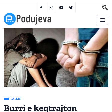
LAJME
Burri e keqtrajton