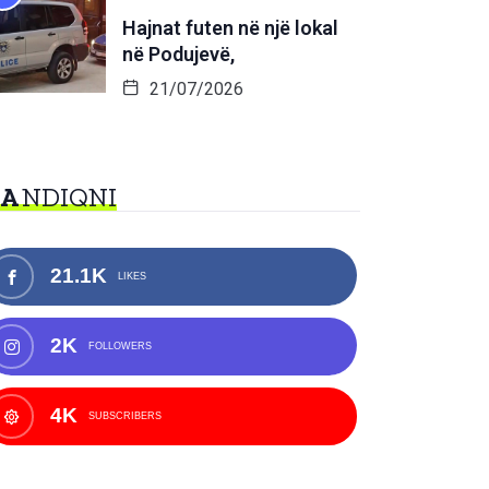
Hajnat futen në një lokal
në Podujevë,
21/07/2026
NA
NDIQNI
21.1K
LIKES
2K
FOLLOWERS
4K
SUBSCRIBERS