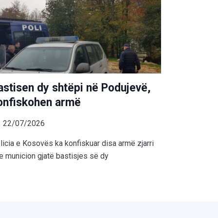
astisen dy shtëpi në Podujevë,
onfiskohen armë
22/07/2026
licia e Kosovës ka konfiskuar disa armë zjarri
e municion gjatë bastisjes së dy