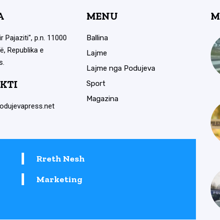
A
MENU
M
ir Pajaziti", p.n. 11000
Ballina
ë, Republika e
Lajme
s.
Lajme nga Podujeva
KTI
Sport
Magazina
odujevapress.net
Rreth Nesh
Marketing