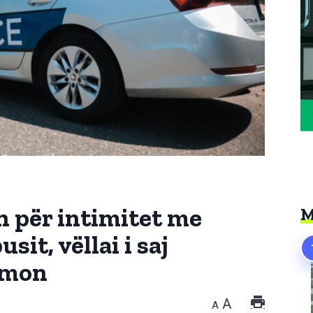
n për intimitet me
M
it, vëllai i saj
lmon
A
A