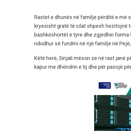
Rastet e dhunës në familje përditë e më s
kryesisht gratë të cilat shpesh hezitojnë 
bashkëshortët e tyre dhe zgjedhin forma tjer
ndodhur së fundmi në një familje në Pejë, 
Këtë herë, Sinjali mëson se në rast janë përf
kapur me dhëndrin e tij dhe për pasojë për