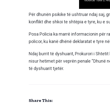
Për dhunën psikike të ushtruar ndaj saj, gr
konflikt dhe shkoi te shtëpia e tyre, ku e 
Posa Policia ka marrë informacionin për ra
policor, ku kanë dhënë deklaratat e tyre në
Ndaj burrit të dyshuarit, Prokurori i Shtet
nisur hetimet për veprën penale “Dhunë në 
të dyshuarit tjetër.
Share This: