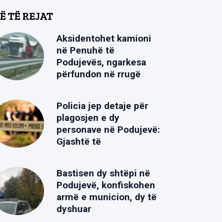
Ë TË REJAT
Aksidentohet kamioni
në Penuhë të
Podujevës, ngarkesa
përfundon në rrugë
Policia jep detaje për
plagosjen e dy
personave në Podujevë:
Gjashtë të
Bastisen dy shtëpi në
Podujevë, konfiskohen
armë e municion, dy të
dyshuar