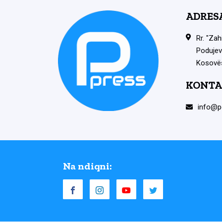
ADRES
Rr. "Zah
Podujev
Kosovë
KONTA
info@p
Na ndiqni: