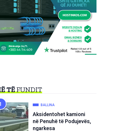
Ë TË
FUNDIT
BALLINA
Aksidentohet kamioni
në Penuhë të Podujevës,
ngarkesa