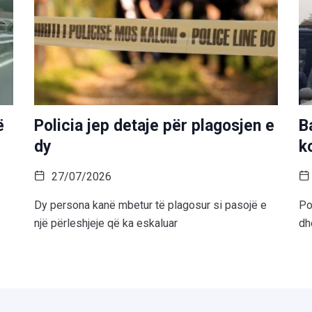
ë
Policia jep detaje për plagosjen e
B
dy
k
27/07/2026
Dy persona kanë mbetur të plagosur si pasojë e
Po
një përleshjeje që ka eskaluar
dh