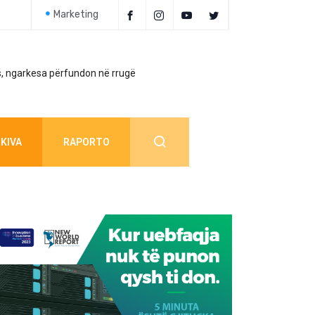
Marketing
, ngarkesa përfundon në rrugë
Policia jep detaj
KIVA
RAPORTO