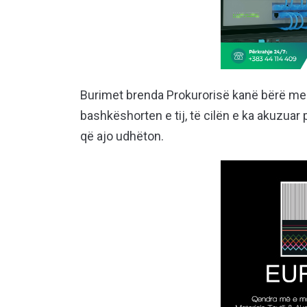
Burimet brenda Prokurorisë kanë bërë me di
bashkëshorten e tij, të cilën e ka akuzuar 
që ajo udhëton.