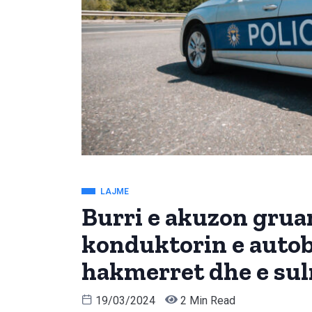
LAJME
Burri e akuzon grua
konduktorin e autobus
hakmerret dhe e su
19/03/2024
2 Min Read