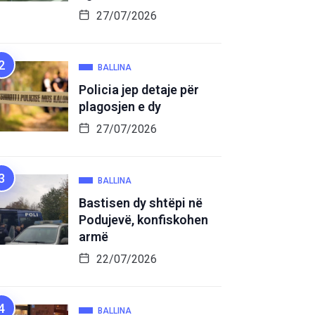
27/07/2026
BALLINA
Policia jep detaje për
plagosjen e dy
27/07/2026
BALLINA
Bastisen dy shtëpi në
Podujevë, konfiskohen
armë
22/07/2026
BALLINA