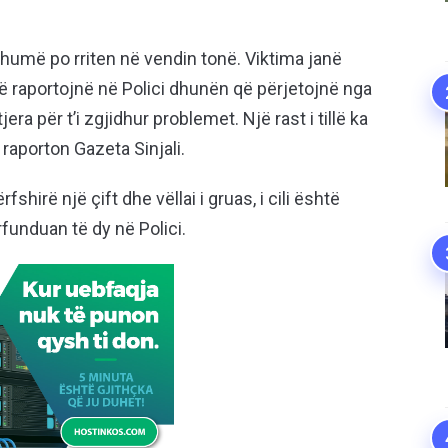
humë po rriten në vendin tonë. Viktima janë
të raportojnë në Polici dhunën që përjetojnë nga
a për t’i zgjidhur problemet. Një rast i tillë ka
raporton Gazeta Sinjali.
shirë një çift dhe vëllai i gruas, i cili është
funduan të dy në Polici.