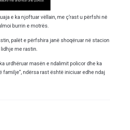
uaja e ka njoftuar vëllain, me ç’rast u përfshi në
sulmoi burrin e motrës.
stin, palët e përfshira janë shoqëruar në stacion
 lidhje me rastin.
it ka urdhëruar masën e ndalimit policor dhe ka
familje”, ndërsa rast është iniciuar edhe ndaj