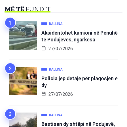
MË TË
FUNDIT
BALLINA
Aksidentohet kamioni në Penuhë
të Podujevës, ngarkesa
27/07/2026
BALLINA
Policia jep detaje për plagosjen e
dy
27/07/2026
BALLINA
Bastisen dy shtëpi në Podujevë,