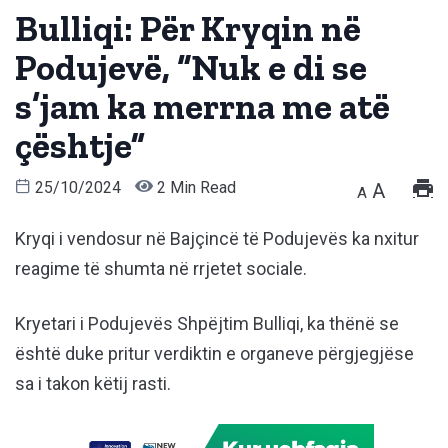
Bulliqi: Për Kryqin në
Podujevë, “Nuk e di se
s’jam ka merrna me atë
çështje”
25/10/2024
2 Min Read
A
A
Kryqi i vendosur në Bajçincë të Podujevës ka nxitur
reagime të shumta në rrjetet sociale.
Kryetari i Podujevës Shpëjtim Bulliqi, ka thënë se
është duke pritur verdiktin e organeve përgjegjëse
sa i takon këtij rasti.