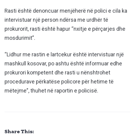
Rasti është denoncuar menjëherë në polici e cila ka
intervistuar një person ndërsa me urdhër të
prokurorit, rasti është hapur “nxitje e përçarjes dhe
mosdurimit”.
“Lidhur me rastin e lartcekur është intervistuar një
mashkull kosovar, po ashtu është informuar edhe
prokurori kompetent dhe rasti u nënshtrohet
procedurave përkatëse policore për hetime të
mëtejme”, thuhet në raportin e policisë.
Share This: