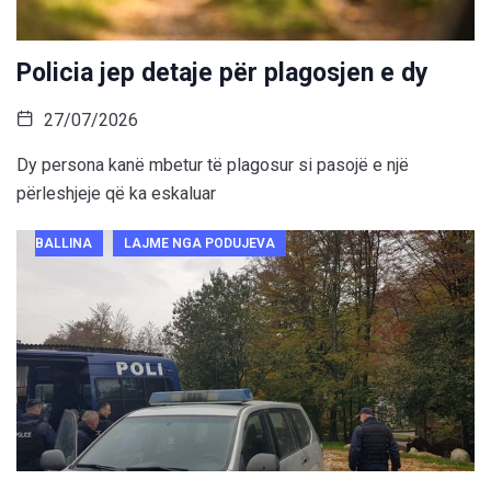
Policia jep detaje për plagosjen e dy
27/07/2026
Dy persona kanë mbetur të plagosur si pasojë e një
përleshjeje që ka eskaluar
BALLINA
LAJME NGA PODUJEVA