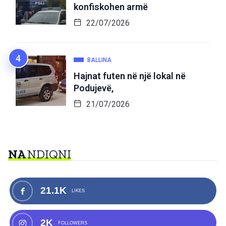
konfiskohen armë
22/07/2026
BALLINA
Hajnat futen në një lokal në
Podujevë,
21/07/2026
NA
NDIQNI
21.1K
LIKES
2K
FOLLOWERS