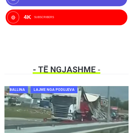
4K
SUBSCRIBERS
- TË NGJASHME
-
BALLINA
LAJME NGA PODUJEVA