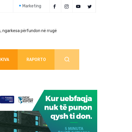
Marketing
, ngarkesa përfundon në rrugë
Policia jep detaj
KIVA
RAPORTO