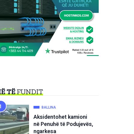
Ë TË
FUNDIT
BALLINA
Aksidentohet kamioni
në Penuhë të Podujevës,
ngarkesa