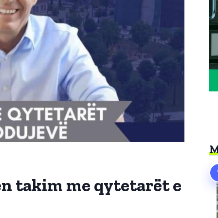
M
ën takim me qytetarët e