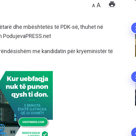
A
A
anëtarë dhe mbështetës të PDK-së, thuhet në
on PodujevaPRESS.net
ë rëndësishëm me kandidatin për kryeministër të