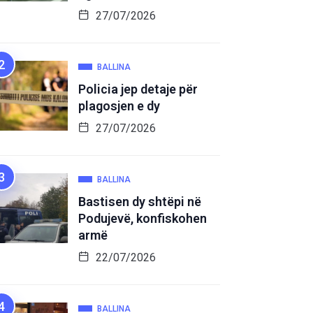
27/07/2026
BALLINA
Policia jep detaje për
plagosjen e dy
27/07/2026
BALLINA
Bastisen dy shtëpi në
Podujevë, konfiskohen
armë
22/07/2026
BALLINA