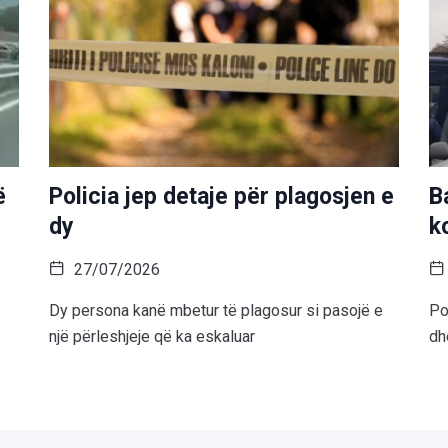
ë
Policia jep detaje për plagosjen e
B
dy
k
27/07/2026
Dy persona kanë mbetur të plagosur si pasojë e
Po
një përleshjeje që ka eskaluar
dh