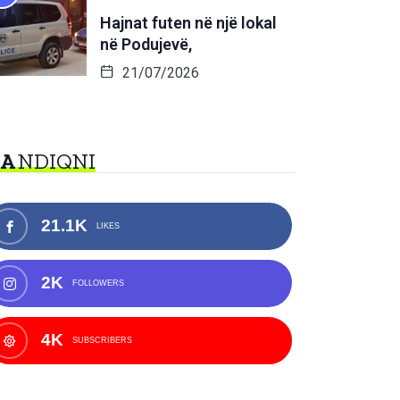
Hajnat futen në një lokal
në Podujevë,
21/07/2026
NA
NDIQNI
21.1K
LIKES
2K
FOLLOWERS
4K
SUBSCRIBERS