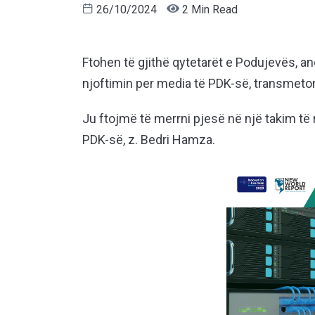
26/10/2024
2 Min Read
Ftohen të gjithë qytetarët e Podujevës, 
njoftimin per media të PDK-së, transmet
Ju ftojmë të merrni pjesë në një takim t
PDK-së, z. Bedri Hamza.