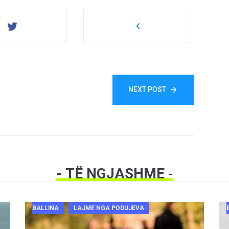
NEXT POST
- TË NGJASHME
-
BALLINA
LAJME NGA PODUJEVA