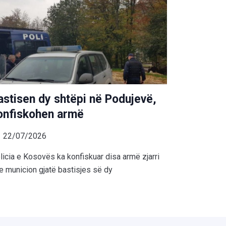
astisen dy shtëpi në Podujevë,
onfiskohen armë
22/07/2026
licia e Kosovës ka konfiskuar disa armë zjarri
e municion gjatë bastisjes së dy