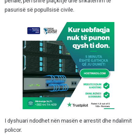
penale, përfshirë plaçkitje dhe shkatërrim të
pasurisë së popullsisë civile.
I dyshuari ndodhet nën masën e arrestit dhe ndalimit
policor.