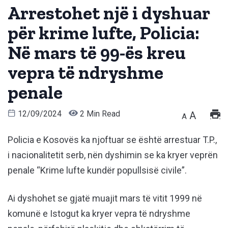
Arrestohet një i dyshuar
për krime lufte, Policia:
Në mars të 99-ës kreu
vepra të ndryshme
penale
12/09/2024
2 Min Read
A
A
Policia e Kosovës ka njoftuar se është arrestuar T.P.,
i nacionalitetit serb, nën dyshimin se ka kryer veprën
penale “Krime lufte kundër popullsisë civile”.
Ai dyshohet se gjatë muajit mars të vitit 1999 në
komunë e Istogut ka kryer vepra të ndryshme