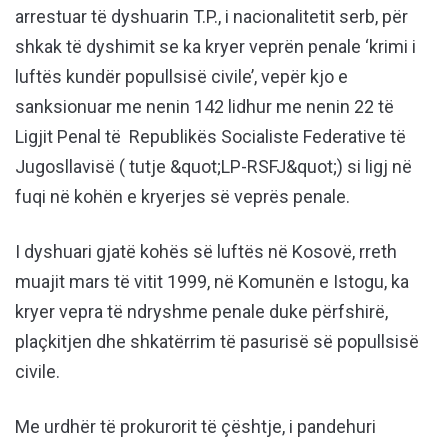
arrestuar të dyshuarin T.P., i nacionalitetit serb, për
shkak të dyshimit se ka kryer veprën penale ‘krimi i
luftës kundër popullsisë civile’, vepër kjo e
sanksionuar me nenin 142 lidhur me nenin 22 të
Ligjit Penal të Republikës Socialiste Federative të
Jugosllavisë ( tutje &quot;LP-RSFJ&quot;) si ligj në
fuqi në kohën e kryerjes së veprës penale.
I dyshuari gjatë kohës së luftës në Kosovë, rreth
muajit mars të vitit 1999, në Komunën e Istogu, ka
kryer vepra të ndryshme penale duke përfshirë,
plaçkitjen dhe shkatërrim të pasurisë së popullsisë
civile.
Me urdhër të prokurorit të çështje, i pandehuri