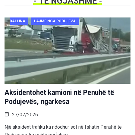
- TË NGJASHME
-
BALLINA
LAJME NGA PODUJEVA
Aksidentohet kamioni në Penuhë të
Podujevës, ngarkesa
27/07/2026
Një aksident trafiku ka ndodhur sot në fshatin Penuhë të
Podujevës, ku është përfshirë