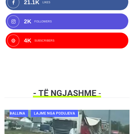
21.1K
LIKES
2K
FOLLOWERS
4K
SUBSCRIBERS
- TË NGJASHME
-
BALLINA
LAJME NGA PODUJEVA