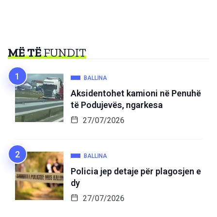
MË TË
FUNDIT
BALLINA
Aksidentohet kamioni në Penuhë
të Podujevës, ngarkesa
27/07/2026
BALLINA
Policia jep detaje për plagosjen e
dy
27/07/2026