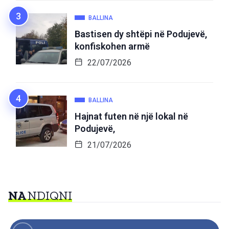
BALLINA
Bastisen dy shtëpi në Podujevë,
konfiskohen armë
22/07/2026
BALLINA
Hajnat futen në një lokal në
Podujevë,
21/07/2026
NA
NDIQNI