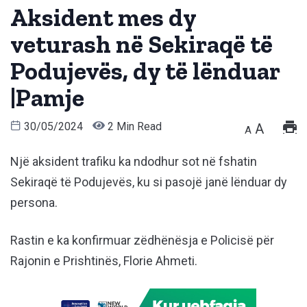
Aksident mes dy
veturash në Sekiraqë të
Podujevës, dy të lënduar
|Pamje
30/05/2024
2 Min Read
A
A
Një aksident trafiku ka ndodhur sot në fshatin
Sekiraqë të Podujevës, ku si pasojë janë lënduar dy
persona.
Rastin e ka konfirmuar zëdhënësja e Policisë për
Rajonin e Prishtinës, Florie Ahmeti.