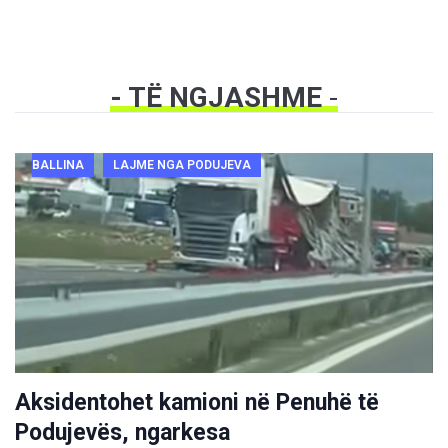
- TË NGJASHME
-
BALLINA
LAJME NGA PODUJEVA
Aksidentohet kamioni në Penuhë të
Podujevës, ngarkesa