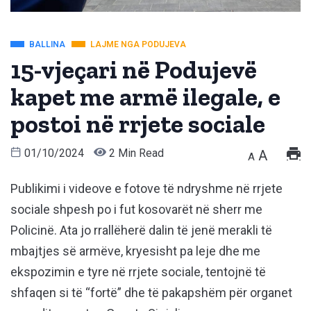
BALLINA
LAJME NGA PODUJEVA
15-vjeçari në Podujevë
kapet me armë ilegale, e
postoi në rrjete sociale
01/10/2024
2 Min Read
A
A
Publikimi i videove e fotove të ndryshme në rrjete
sociale shpesh po i fut kosovarët në sherr me
Policinë. Ata jo rrallëherë dalin të jenë merakli të
mbajtjes së armëve, kryesisht pa leje dhe me
ekspozimin e tyre në rrjete sociale, tentojnë të
shfaqen si të “fortë” dhe të pakapshëm për organet