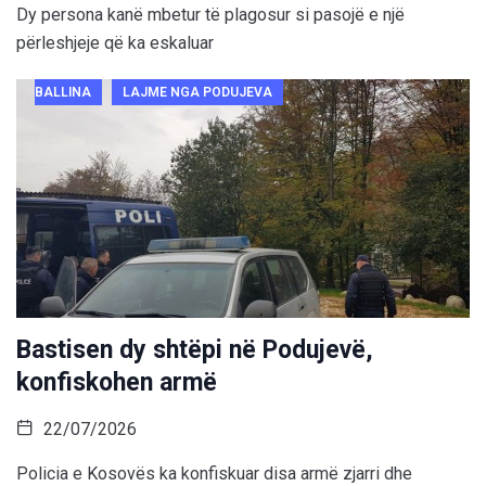
Dy persona kanë mbetur të plagosur si pasojë e një
përleshjeje që ka eskaluar
BALLINA
LAJME NGA PODUJEVA
Bastisen dy shtëpi në Podujevë,
konfiskohen armë
22/07/2026
Policia e Kosovës ka konfiskuar disa armë zjarri dhe