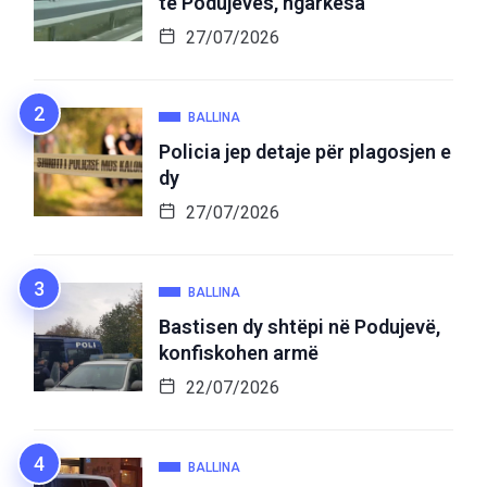
të Podujevës, ngarkesa
27/07/2026
BALLINA
Policia jep detaje për plagosjen e
dy
27/07/2026
BALLINA
Bastisen dy shtëpi në Podujevë,
konfiskohen armë
22/07/2026
BALLINA