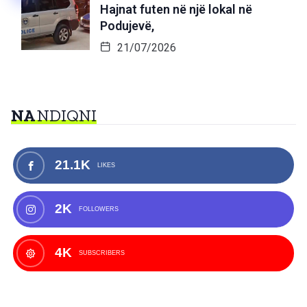
Hajnat futen në një lokal në
Podujevë,
21/07/2026
NA
NDIQNI
21.1K
LIKES
2K
FOLLOWERS
4K
SUBSCRIBERS